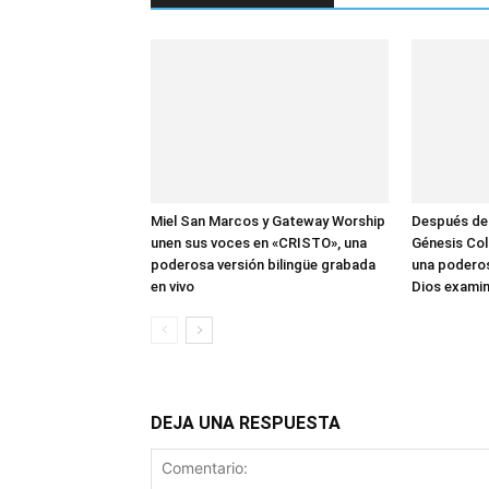
Miel San Marcos y Gateway Worship
Después de
unen sus voces en «CRISTO», una
Génesis Col
poderosa versión bilingüe grabada
una poderos
en vivo
Dios examin
DEJA UNA RESPUESTA