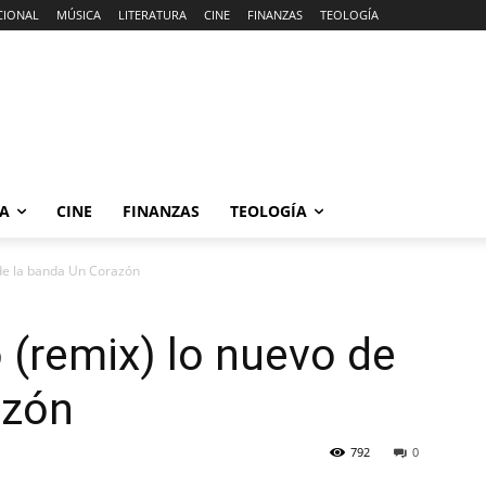
CIONAL
MÚSICA
LITERATURA
CINE
FINANZAS
TEOLOGÍA
RA
CINE
FINANZAS
TEOLOGÍA
 de la banda Un Corazón
 (remix) lo nuevo de
azón
792
0