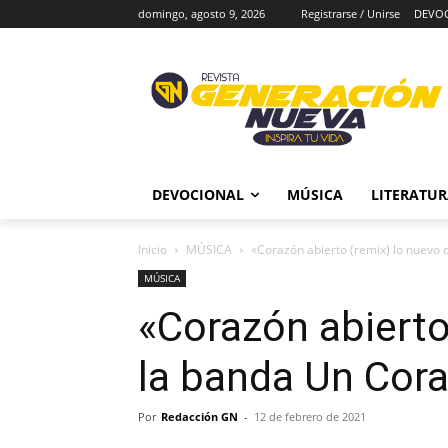
domingo, agosto 9, 2026
Registrarse / Unirse
DEVO
DEVOCIONAL
MÚSICA
LITERATU
Inicio
MÚSICA
«Corazón abierto (remix) lo nuevo
MÚSICA
«Corazón abierto
la banda Un Cor
Por
Redacción GN
-
12 de febrero de 2021