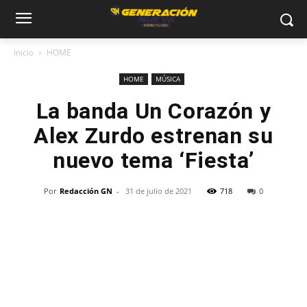
Inicio
HOME
HOME
MÚSICA
La banda Un Corazón y
Alex Zurdo estrenan su
nuevo tema ‘Fiesta’
Por
Redacción GN
-
31 de julio de 2021
718
0