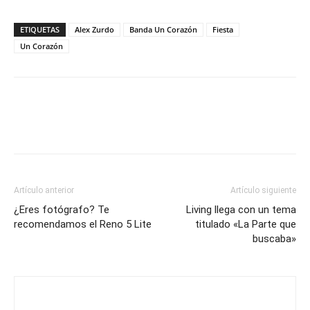
ETIQUETAS
Alex Zurdo
Banda Un Corazón
Fiesta
Un Corazón
Artículo anterior
Artículo siguiente
¿Eres fotógrafo? Te
Living llega con un tema
recomendamos el Reno 5 Lite
titulado «La Parte que
buscaba»