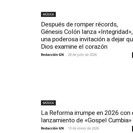
MÚSICA
Después de romper récords,
Génesis Colón lanza «Integridad»,
una poderosa invitación a dejar q
Dios examine el corazón
Redacción GN
-
28 de julio de 2026
MÚSICA
La Reforma irrumpe en 2026 con 
lanzamiento de «Gospel Cumbia»
Redacción GN
-
13 de enero de 2026