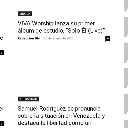
MÚSICA
VIVA Worship lanza su primer
álbum de estudio, “Solo Él (Live)”
ue
Redacción GN
-
23 de enero de 2026
0
0
ACTUALIDAD
el
Samuel Rodríguez se pronuncia
sobre la situación en Venezuela y
destaca la libertad como un
0