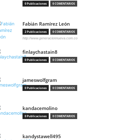
0 Publicaciones
0 COMENTARIOS
Fabián Ramírez León
2 Publicaciones
0 COMENTARIOS
http://www.generacionnueva.com.co
finlaychastain8
0 Publicaciones
0 COMENTARIOS
jameswolfgram
0 Publicaciones
0 COMENTARIOS
kandacemolino
0 Publicaciones
0 COMENTARIOS
kandystawell495