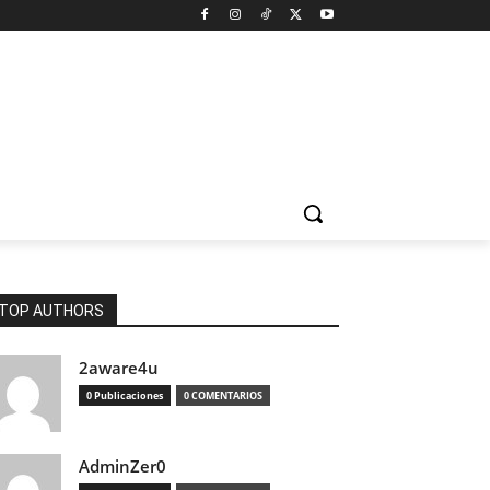
TOP AUTHORS
2aware4u
0 Publicaciones
0 COMENTARIOS
AdminZer0