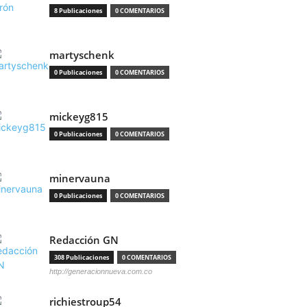
8 Publicaciones
0 COMENTARIOS
martyschenk
0 Publicaciones
0 COMENTARIOS
mickeyg815
0 Publicaciones
0 COMENTARIOS
minervauna
0 Publicaciones
0 COMENTARIOS
Redacción GN
308 Publicaciones
0 COMENTARIOS
http://generacionnueva.com.co
richiestroup54