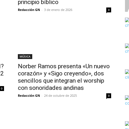
principio bíblico
Redacción GN
-
3 de enero de 2026
0
MÚSICA
l?
Norber Ramos presenta «Un nuevo
22
corazón» y «Sigo creyendo», dos
sencillos que integran el worship
con sonoridades andinas
0
Redacción GN
-
24 de octubre de 2025
0