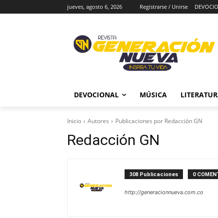
jueves, agosto 6, 2026
Registrarse / Unirse
DEVOCI
DEVOCIONAL
MÚSICA
LITERATU
Inicio
Autores
Publicaciones por Redacción GN
Redacción GN
308 Publicaciones
0 COMEN
http://generacionnueva.com.co