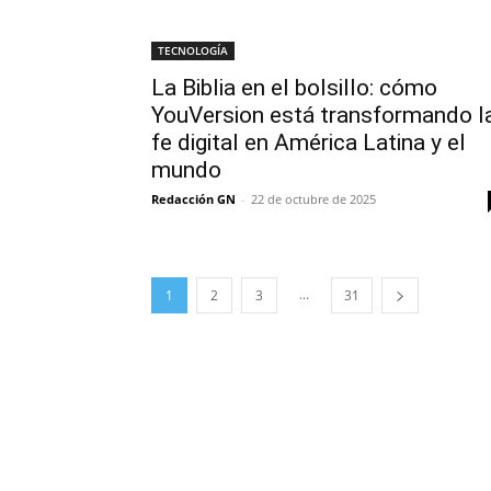
TECNOLOGÍA
La Biblia en el bolsillo: cómo
YouVersion está transformando l
fe digital en América Latina y el
mundo
Redacción GN
-
22 de octubre de 2025
...
1
2
3
31