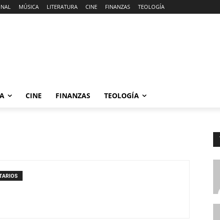
ONAL
MÚSICA
LITERATURA
CINE
FINANZAS
TEOLOGÍA
RA
CINE
FINANZAS
TEOLOGÍA
TARIOS