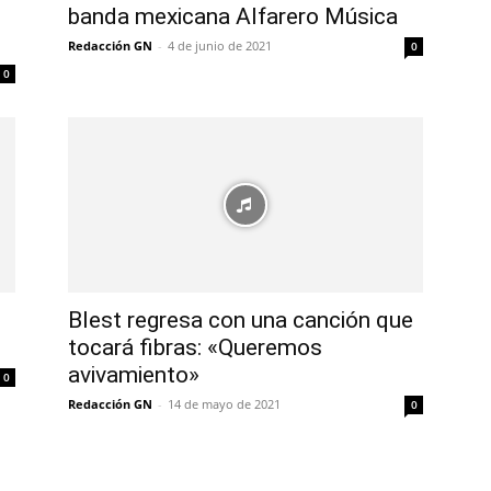
banda mexicana Alfarero Música
Redacción GN
-
4 de junio de 2021
0
0
Blest regresa con una canción que
tocará fibras: «Queremos
avivamiento»
0
Redacción GN
-
14 de mayo de 2021
0