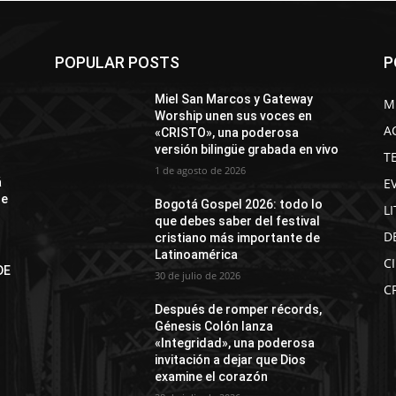
POPULAR POSTS
P
Miel San Marcos y Gateway
M
Worship unen sus voces en
A
«CRISTO», una poderosa
versión bilingüe grabada en vivo
T
1 de agosto de 2026
E
á
de
Bogotá Gospel 2026: todo lo
L
que debes saber del festival
D
cristiano más importante de
Latinoamérica
C
DE
30 de julio de 2026
N
C
Después de romper récords,
Génesis Colón lanza
«Integridad», una poderosa
invitación a dejar que Dios
examine el corazón