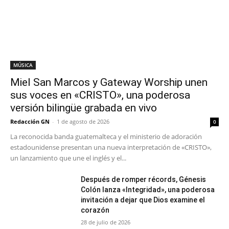
MÚSICA
Miel San Marcos y Gateway Worship unen
sus voces en «CRISTO», una poderosa
versión bilingüe grabada en vivo
Redacción GN
-
1 de agosto de 2026
0
La reconocida banda guatemalteca y el ministerio de adoración
estadounidense presentan una nueva interpretación de «CRISTO»,
un lanzamiento que une el inglés y el...
Después de romper récords, Génesis
Colón lanza «Integridad», una poderosa
invitación a dejar que Dios examine el
corazón
28 de julio de 2026