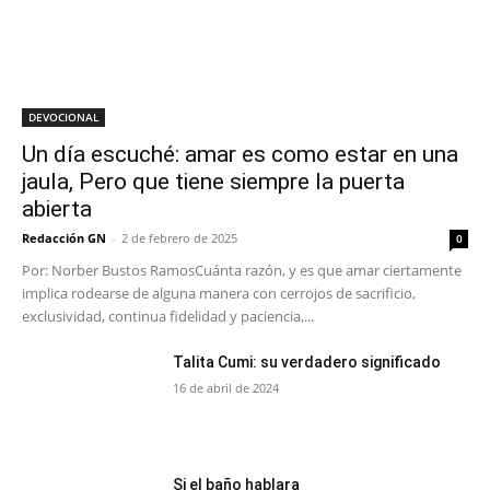
DEVOCIONAL
Un día escuché: amar es como estar en una
jaula, Pero que tiene siempre la puerta
abierta
Redacción GN
-
2 de febrero de 2025
0
Por: Norber Bustos RamosCuánta razón, y es que amar ciertamente
implica rodearse de alguna manera con cerrojos de sacrificio,
exclusividad, continua fidelidad y paciencia,...
Talita Cumi: su verdadero significado
16 de abril de 2024
Si el baño hablara