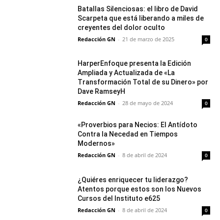
Batallas Silenciosas: el libro de David
Scarpeta que está liberando a miles de
creyentes del dolor oculto
Redacción GN
-
21 de marzo de 2025
0
HarperEnfoque presenta la Edición
Ampliada y Actualizada de «La
Transformación Total de su Dinero» por
Dave RamseyH
Redacción GN
-
28 de mayo de 2024
0
«Proverbios para Necios: El Antídoto
Contra la Necedad en Tiempos
Modernos»
Redacción GN
-
8 de abril de 2024
0
¿Quiéres enriquecer tu liderazgo?
Atentos porque estos son los Nuevos
Cursos del Instituto e625
Redacción GN
-
8 de abril de 2024
0