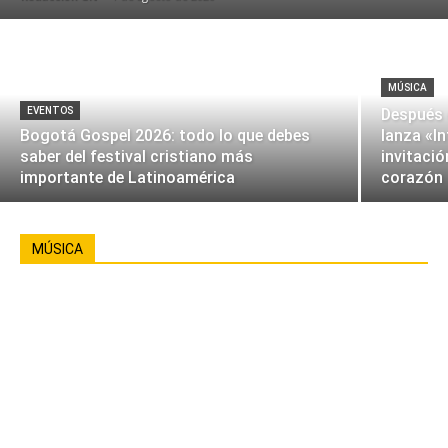
MÚSICA
EVENTOS
Después 
Bogotá Gospel 2026: todo lo que debes
lanza «I
saber del festival cristiano más
invitació
importante de Latinoamérica
corazón
MÚSICA