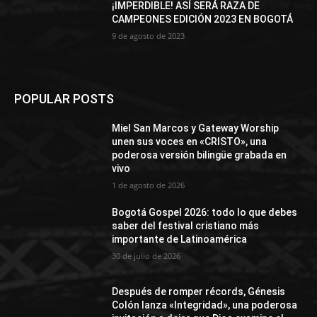
¡IMPERDIBLE! ASÍ SERÁ RAZA DE
CAMPEONES EDICIÓN 2023 EN BOGOTÁ
9 de agosto de 2023
POPULAR POSTS
Miel San Marcos y Gateway Worship
unen sus voces en «CRISTO», una
poderosa versión bilingüe grabada en
vivo
1 de agosto de 2026
Bogotá Gospel 2026: todo lo que debes
saber del festival cristiano más
importante de Latinoamérica
30 de julio de 2026
Después de romper récords, Génesis
Colón lanza «Integridad», una poderosa