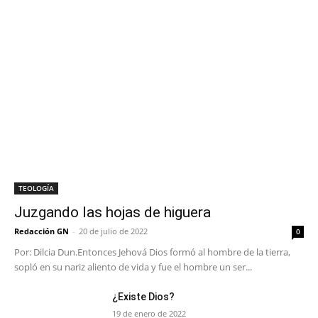
TEOLOGÍA
Juzgando las hojas de higuera
Redacción GN
-
20 de julio de 2022
0
Por: Dilcia Dun.Entonces Jehová Dios formó al hombre de la tierra,
sopló en su nariz aliento de vida y fue el hombre un ser...
¿Existe Dios?
19 de enero de 2022