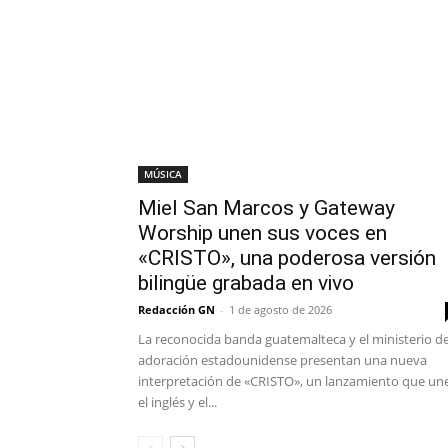
MÚSICA
Miel San Marcos y Gateway
Worship unen sus voces en
«CRISTO», una poderosa versión
bilingüe grabada en vivo
Redacción GN
-
1 de agosto de 2026
La reconocida banda guatemalteca y el ministerio d
adoración estadounidense presentan una nueva
interpretación de «CRISTO», un lanzamiento que un
el inglés y el...