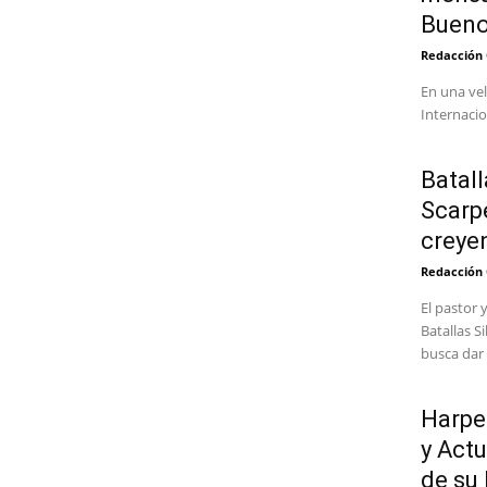
Bueno
Redacción
En una vel
Internacio
Batall
Scarpe
creyen
Redacción
El pastor 
Batallas S
busca dar 
Harpe
y Act
de su