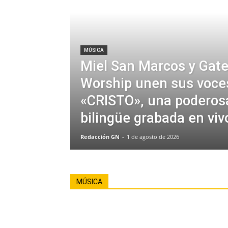
MÚSICA
Miel San Marcos y Gat
Worship unen sus voce
«CRISTO», una poderos
bilingüe grabada en viv
Redacción GN
-
1 de agosto de 2026
MÚSICA