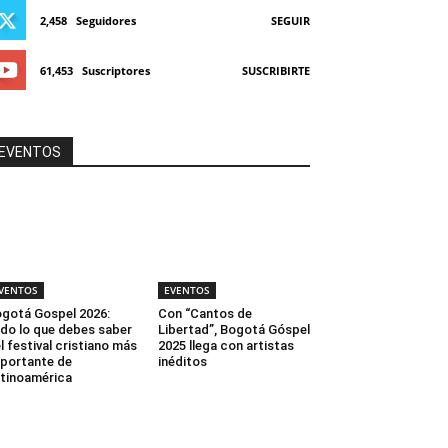
2,458
Seguidores
SEGUIR
61,453
Suscriptores
SUSCRIBIRTE
EVENTOS
VENTOS
EVENTOS
gotá Gospel 2026:
Con “Cantos de
do lo que debes saber
Libertad”, Bogotá Góspel
l festival cristiano más
2025 llega con artistas
portante de
inéditos
tinoamérica