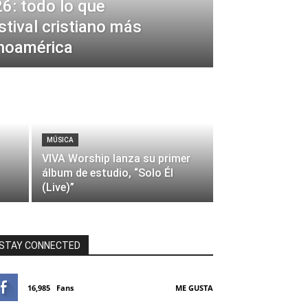
6: todo lo que
stival cristiano más
inoamérica
MÚSICA
VIVA Worship lanza su primer
álbum de estudio, “Solo Él
(Live)”
STAY CONNECTED
16,985
Fans
ME GUSTA