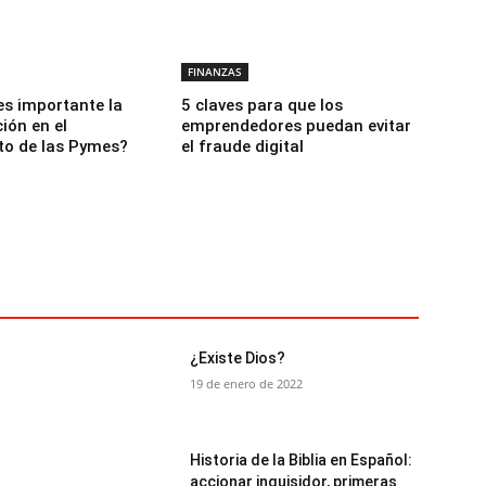
FINANZAS
es importante la
5 claves para que los
ción en el
emprendedores puedan evitar
to de las Pymes?
el fraude digital
¿Existe Dios?
19 de enero de 2022
Historia de la Biblia en Español:
accionar inquisidor, primeras