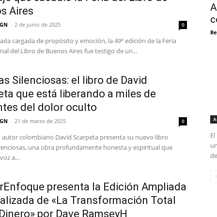
A
s Aires
c
 GN
-
2 de junio de 2025
0
Re
ada cargada de propósito y emoción, la 49ª edición de la Feria
nal del Libro de Buenos Aires fue testigo de un...
as Silenciosas: el libro de David
ta que está liberando a miles de
tes del dolor oculto
A
 GN
-
21 de marzo de 2025
0
El
y autor colombiano David Scarpeta presenta su nuevo libro
un
ilenciosas, una obra profundamente honesta y espiritual que
de
voz a...
rEnfoque presenta la Edición Ampliada
ualizada de «La Transformación Total
 Dinero» por Dave RamseyH