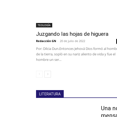
TEOLOGÍA
Juzgando las hojas de higuera
Redacción GN
-
20 de julio de 2022
Por: Dilcia Dun.Entonces Jehová Dios formó al homb
de la tierra, sopló en su nariz aliento de vida y fue el
hombre un ser...
LITERATURA
Una no
mensaj