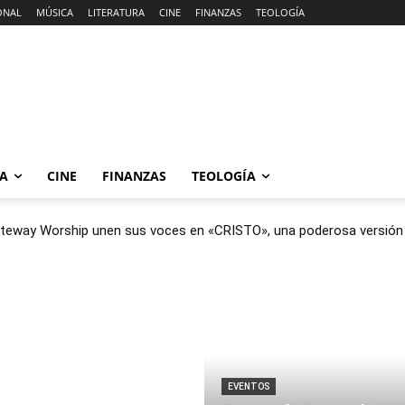
ONAL
MÚSICA
LITERATURA
CINE
FINANZAS
TEOLOGÍA
RA
CINE
FINANZAS
TEOLOGÍA
teway Worship unen sus voces en «CRISTO», una poderosa versión b
EVENTOS