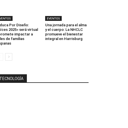
VENTOS
EVENTOS
duca Por Diseño:
Una jornada para el alma
íces 2025» será virtual
y el cuerpo: La NHCLC
promete impactar a
promueve el bienestar
les de familias
integral en Harrisburg
spanas
TECNOLOGÍA