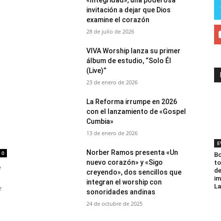
«Integridad», una poderosa
invitación a dejar que Dios
examine el corazón
28 de julio de 2026
VIVA Worship lanza su primer
álbum de estudio, “Solo Él
(Live)”
23 de enero de 2026
La Reforma irrumpe en 2026
con el lanzamiento de «Gospel
Cumbia»
13 de enero de 2026
E
Norber Ramos presenta «Un
0
Bo
nuevo corazón» y «Sigo
to
e
de
creyendo», dos sencillos que
im
integran el worship con
La
e
sonoridades andinas
24 de octubre de 2025