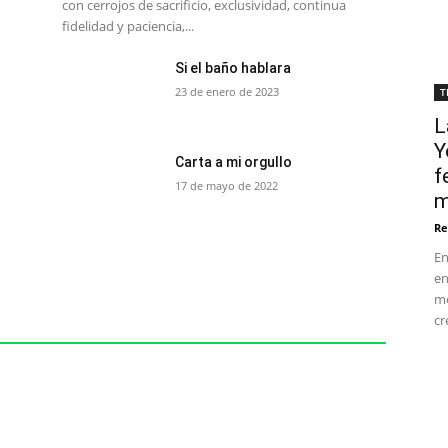
con cerrojos de sacrificio, exclusividad, continua
fidelidad y paciencia,...
Si el baño hablara
23 de enero de 2023
T
L
Y
Carta a mi orgullo
f
17 de mayo de 2022
m
Re
En
en
mo
cr