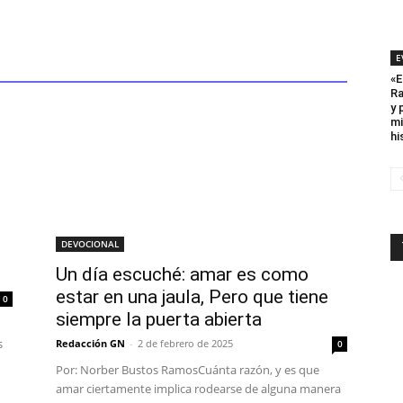
E
«E
Ra
y 
mi
hi
DEVOCIONAL
Un día escuché: amar es como
estar en una jaula, Pero que tiene
0
siempre la puerta abierta
s
Redacción GN
-
2 de febrero de 2025
0
Por: Norber Bustos RamosCuánta razón, y es que
amar ciertamente implica rodearse de alguna manera