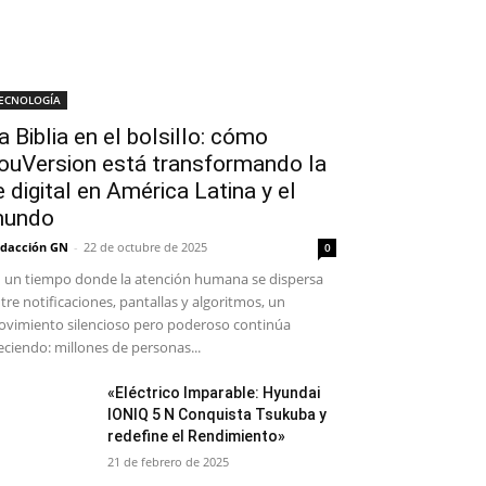
ECNOLOGÍA
a Biblia en el bolsillo: cómo
ouVersion está transformando la
e digital en América Latina y el
undo
dacción GN
-
22 de octubre de 2025
0
 un tiempo donde la atención humana se dispersa
tre notificaciones, pantallas y algoritmos, un
vimiento silencioso pero poderoso continúa
eciendo: millones de personas...
«Eléctrico Imparable: Hyundai
IONIQ 5 N Conquista Tsukuba y
redefine el Rendimiento»
21 de febrero de 2025