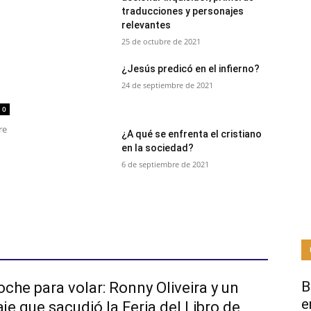
traducciones y personajes
relevantes
25 de octubre de 2021
¿Jesús predicó en el infierno?
24 de septiembre de 2021
0
re
¿A qué se enfrenta el cristiano
en la sociedad?
6 de septiembre de 2021
B
che para volar: Ronny Oliveira y un
e
e que sacudió la Feria del Libro de