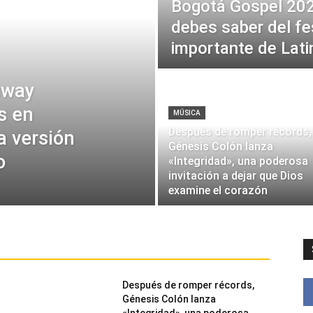
Bogotá Gospel 202
debes saber del fe
importante de Lat
eway
s en
MÚSICA
Después de romper récords,
a versión
Génesis Colón lanza
o
«Integridad», una poderosa
invitación a dejar que Dios
examine el corazón
Después de romper récords,
Génesis Colón lanza