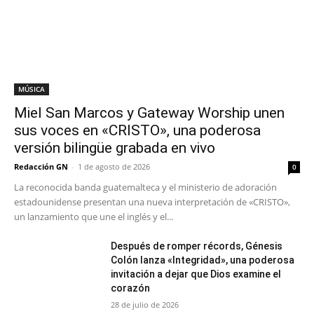
MÚSICA
Miel San Marcos y Gateway Worship unen
sus voces en «CRISTO», una poderosa
versión bilingüe grabada en vivo
Redacción GN
-
1 de agosto de 2026
0
La reconocida banda guatemalteca y el ministerio de adoración
estadounidense presentan una nueva interpretación de «CRISTO»,
un lanzamiento que une el inglés y el...
Después de romper récords, Génesis
Colón lanza «Integridad», una poderosa
invitación a dejar que Dios examine el
corazón
28 de julio de 2026