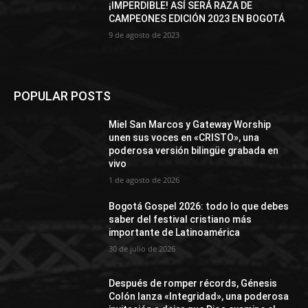
¡IMPERDIBLE! ASÍ SERÁ RAZA DE
CAMPEONES EDICIÓN 2023 EN BOGOTÁ
9 de agosto de 2023
POPULAR POSTS
Miel San Marcos y Gateway Worship
unen sus voces en «CRISTO», una
poderosa versión bilingüe grabada en
vivo
1 de agosto de 2026
Bogotá Gospel 2026: todo lo que debes
saber del festival cristiano más
importante de Latinoamérica
30 de julio de 2026
Después de romper récords, Génesis
Colón lanza «Integridad», una poderosa