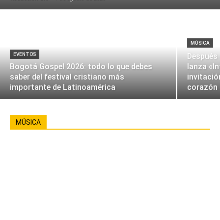
MÚSICA
EVENTOS
Después 
Bogotá Gospel 2026: todo lo que debes
lanza «I
saber del festival cristiano más
invitació
importante de Latinoamérica
corazón
MÚSICA