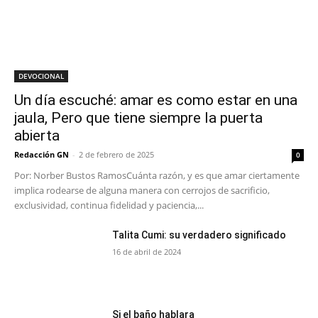
DEVOCIONAL
Un día escuché: amar es como estar en una
jaula, Pero que tiene siempre la puerta
abierta
Redacción GN
-
2 de febrero de 2025
0
Por: Norber Bustos RamosCuánta razón, y es que amar ciertamente
implica rodearse de alguna manera con cerrojos de sacrificio,
exclusividad, continua fidelidad y paciencia,...
Talita Cumi: su verdadero significado
16 de abril de 2024
Si el baño hablara