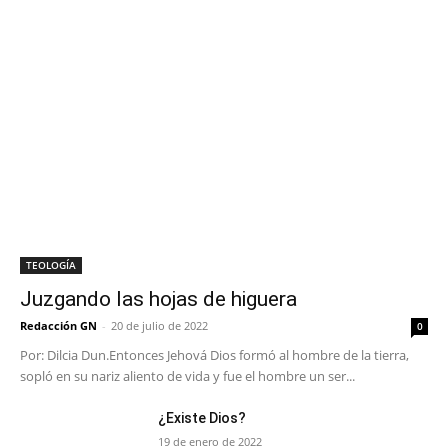
TEOLOGÍA
Juzgando las hojas de higuera
Redacción GN
-
20 de julio de 2022
0
Por: Dilcia Dun.Entonces Jehová Dios formó al hombre de la tierra,
sopló en su nariz aliento de vida y fue el hombre un ser...
¿Existe Dios?
19 de enero de 2022