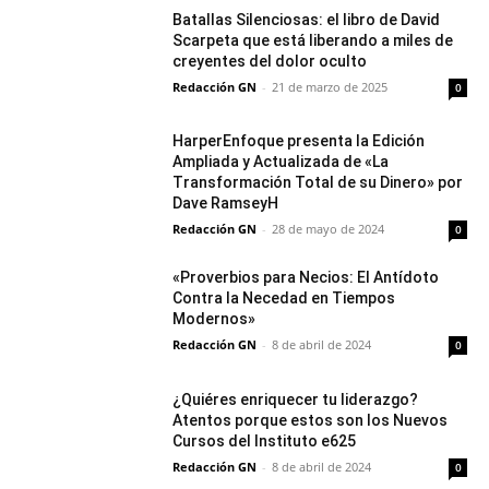
Batallas Silenciosas: el libro de David
Scarpeta que está liberando a miles de
creyentes del dolor oculto
Redacción GN
-
21 de marzo de 2025
0
HarperEnfoque presenta la Edición
Ampliada y Actualizada de «La
Transformación Total de su Dinero» por
Dave RamseyH
Redacción GN
-
28 de mayo de 2024
0
«Proverbios para Necios: El Antídoto
Contra la Necedad en Tiempos
Modernos»
Redacción GN
-
8 de abril de 2024
0
¿Quiéres enriquecer tu liderazgo?
Atentos porque estos son los Nuevos
Cursos del Instituto e625
Redacción GN
-
8 de abril de 2024
0