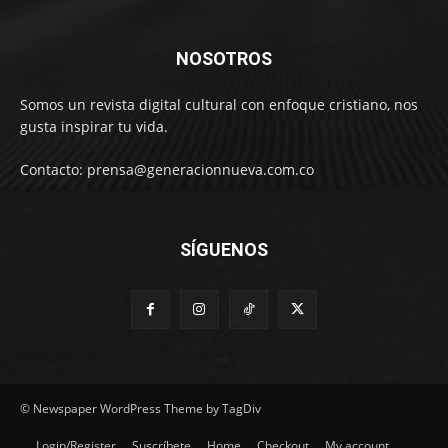
NOSOTROS
Somos un revista digital cultural con enfoque cristiano, nos
gusta inspirar tu vida.
Contacto: prensa@generacionnueva.com.co
SÍGUENOS
© Newspaper WordPress Theme by TagDiv
Login/Register
Suscríbete
Home
Checkout
My account