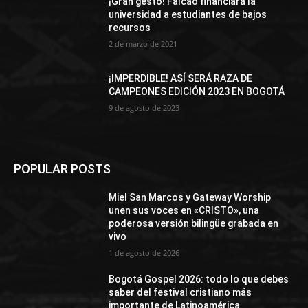
¡Gran gesto! Falcao financiará la
universidad a estudiantes de bajos
recursos
2 de marzo de 2021
¡IMPERDIBLE! ASÍ SERÁ RAZA DE
CAMPEONES EDICIÓN 2023 EN BOGOTÁ
9 de agosto de 2023
POPULAR POSTS
Miel San Marcos y Gateway Worship
unen sus voces en «CRISTO», una
poderosa versión bilingüe grabada en
vivo
1 de agosto de 2026
Bogotá Gospel 2026: todo lo que debes
saber del festival cristiano más
importante de Latinoamérica