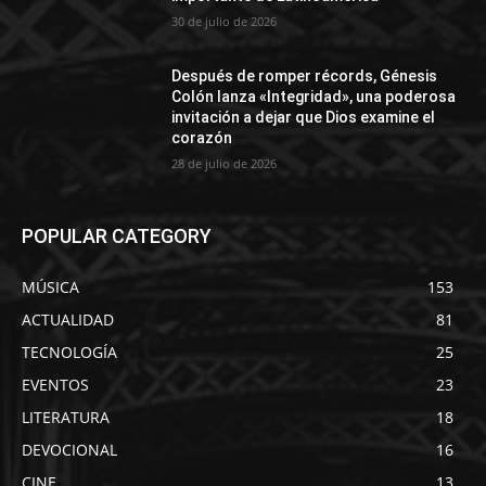
30 de julio de 2026
Después de romper récords, Génesis
Colón lanza «Integridad», una poderosa
invitación a dejar que Dios examine el
corazón
28 de julio de 2026
POPULAR CATEGORY
MÚSICA
153
ACTUALIDAD
81
TECNOLOGÍA
25
EVENTOS
23
LITERATURA
18
DEVOCIONAL
16
CINE
13