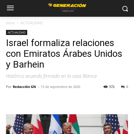
Inicio
ACTUALIDAD
ACTUALIDAD
Israel formaliza relaciones
con Emiratos Árabes Unidos
y Barhein
Histórico acuerdo firmado en la casa Blanca
Por
Redacción GN
-
15 de septiembre de 2020
572
0