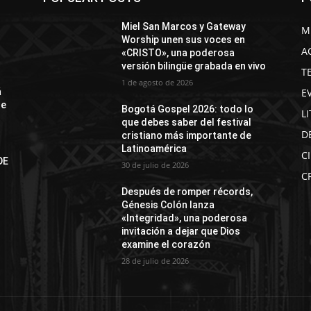
Miel San Marcos y Gateway
M
Worship unen sus voces en
A
«CRISTO», una poderosa
versión bilingüe grabada en vivo
T
1 de agosto de 2026
E
á
de
Bogotá Gospel 2026: todo lo
L
que debes saber del festival
D
cristiano más importante de
Latinoamérica
C
DE
30 de julio de 2026
N
C
Después de romper récords,
Génesis Colón lanza
«Integridad», una poderosa
invitación a dejar que Dios
examine el corazón
28 de julio de 2026