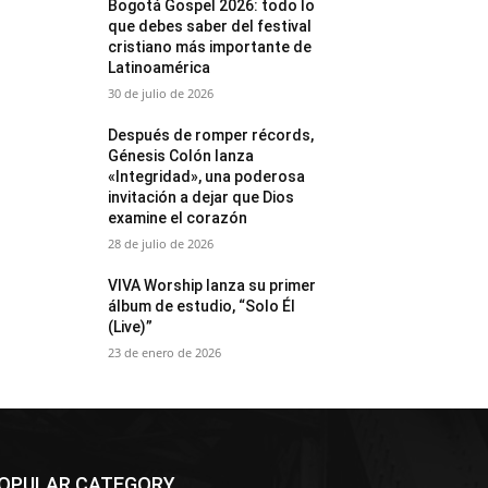
Bogotá Gospel 2026: todo lo
que debes saber del festival
cristiano más importante de
Latinoamérica
30 de julio de 2026
Después de romper récords,
Génesis Colón lanza
«Integridad», una poderosa
invitación a dejar que Dios
examine el corazón
28 de julio de 2026
VIVA Worship lanza su primer
álbum de estudio, “Solo Él
(Live)”
23 de enero de 2026
OPULAR CATEGORY