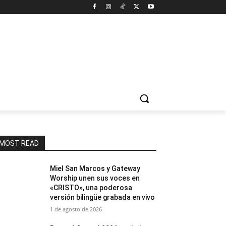
MOST READ
Miel San Marcos y Gateway
Worship unen sus voces en
«CRISTO», una poderosa
versión bilingüe grabada en vivo
1 de agosto de 2026