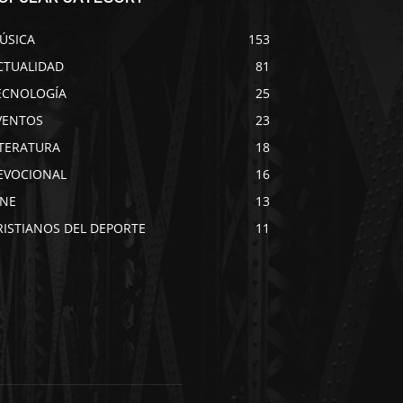
ÚSICA
153
CTUALIDAD
81
ECNOLOGÍA
25
VENTOS
23
ITERATURA
18
EVOCIONAL
16
INE
13
RISTIANOS DEL DEPORTE
11