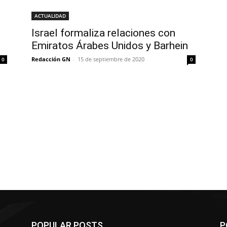
ACTUALIDAD
Israel formaliza relaciones con
Emiratos Árabes Unidos y Barhein
Redacción GN
-
15 de septiembre de 2020
0
0
POPULAR POSTS
P