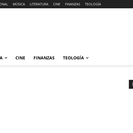
ONAL
MÚSICA
LITERATURA
CINE
FINANZAS
TEOLOGÍA
RA
CINE
FINANZAS
TEOLOGÍA