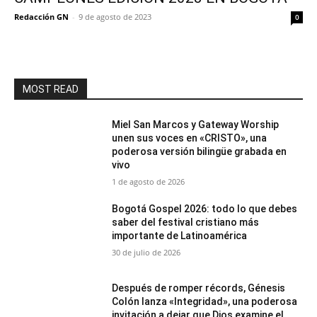
Redacción GN
-
9 de agosto de 2023
0
MOST READ
Miel San Marcos y Gateway Worship
unen sus voces en «CRISTO», una
poderosa versión bilingüe grabada en
vivo
1 de agosto de 2026
Bogotá Gospel 2026: todo lo que debes
saber del festival cristiano más
importante de Latinoamérica
30 de julio de 2026
Después de romper récords, Génesis
Colón lanza «Integridad», una poderosa
invitación a dejar que Dios examine el