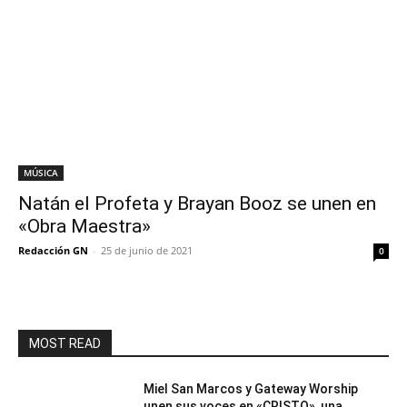
MÚSICA
Natán el Profeta y Brayan Booz se unen en
«Obra Maestra»
Redacción GN
-
25 de junio de 2021
0
MOST READ
Miel San Marcos y Gateway Worship
unen sus voces en «CRISTO», una