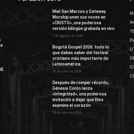
Miel San Marcos y Gateway
M
Worship unen sus voces en
A
«CRISTO», una poderosa
versión bilingüe grabada en vivo
T
1 de agosto de 2026
E
á
de
Bogotá Gospel 2026: todo lo
L
que debes saber del festival
D
cristiano más importante de
Latinoamérica
C
DE
30 de julio de 2026
N
C
Después de romper récords,
Génesis Colón lanza
«Integridad», una poderosa
invitación a dejar que Dios
examine el corazón
28 de julio de 2026