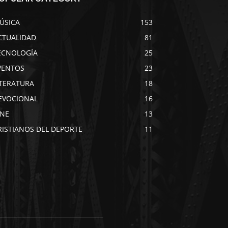
ÚSICA
153
CTUALIDAD
81
ECNOLOGÍA
25
VENTOS
23
ITERATURA
18
EVOCIONAL
16
INE
13
RISTIANOS DEL DEPORTE
11