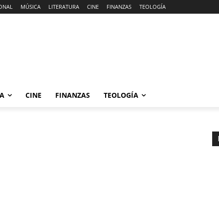
ONAL
MÚSICA
LITERATURA
CINE
FINANZAS
TEOLOGÍA
RA
CINE
FINANZAS
TEOLOGÍA