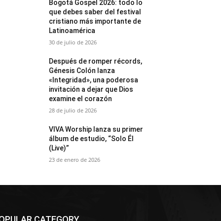
Bogotá Gospel 2026: todo lo
que debes saber del festival
cristiano más importante de
Latinoamérica
30 de julio de 2026
Después de romper récords,
Génesis Colón lanza
«Integridad», una poderosa
invitación a dejar que Dios
examine el corazón
28 de julio de 2026
VIVA Worship lanza su primer
álbum de estudio, “Solo Él
(Live)”
23 de enero de 2026
OPULAR CATEGORY