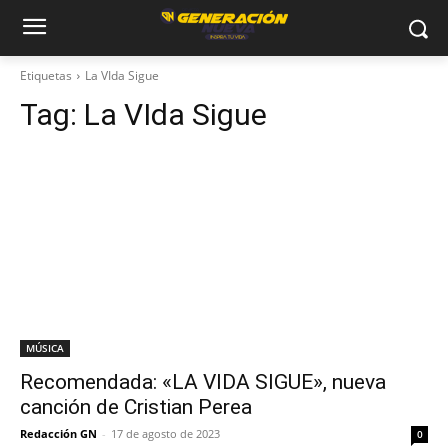
Etiquetas
La VIda Sigue
Tag:
La VIda Sigue
MÚSICA
Recomendada: «LA VIDA SIGUE», nueva
canción de Cristian Perea
Redacción GN
-
17 de agosto de 2023
0