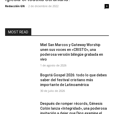
Redacción GN
-
2 de diciembre de 2022
0
MOST READ
Miel San Marcos y Gateway Worship
unen sus voces en «CRISTO», una
poderosa versión bilingüe grabada en
vivo
1 de agosto de 2026
Bogotá Gospel 2026: todo lo que debes
saber del festival cristiano más
importante de Latinoamérica
30 de julio de 2026
Después de romper récords, Génesis
Colón lanza «Integridad», una poderosa
invitación a dejar que Dios examine el