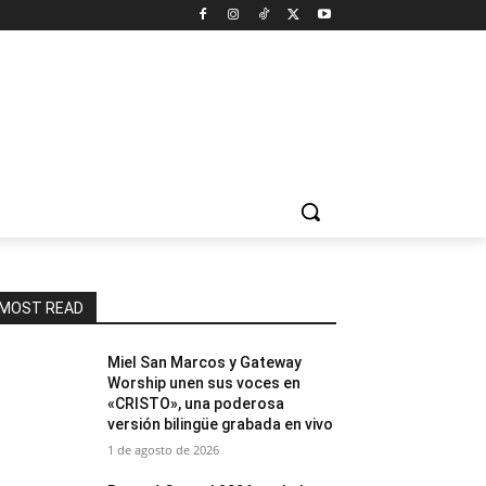
MOST READ
Miel San Marcos y Gateway
Worship unen sus voces en
«CRISTO», una poderosa
versión bilingüe grabada en vivo
1 de agosto de 2026