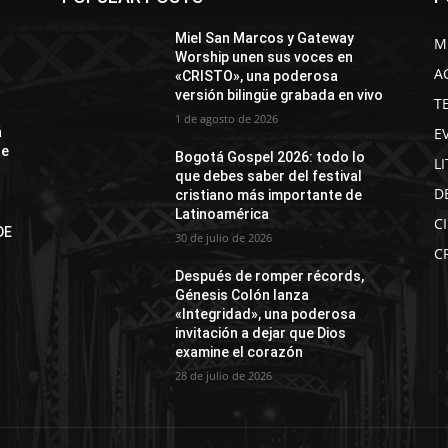
Miel San Marcos y Gateway
M
Worship unen sus voces en
A
«CRISTO», una poderosa
versión bilingüe grabada en vivo
T
1 de agosto de 2026
E
á
de
Bogotá Gospel 2026: todo lo
L
que debes saber del festival
D
cristiano más importante de
Latinoamérica
C
DE
30 de julio de 2026
N
C
Después de romper récords,
Génesis Colón lanza
«Integridad», una poderosa
invitación a dejar que Dios
examine el corazón
28 de julio de 2026