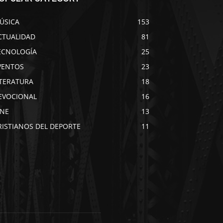
ÚSICA
153
CTUALIDAD
81
ECNOLOGÍA
25
VENTOS
23
ITERATURA
18
EVOCIONAL
16
INE
13
RISTIANOS DEL DEPORTE
11