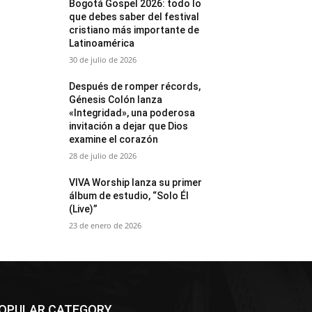
Bogotá Gospel 2026: todo lo
que debes saber del festival
cristiano más importante de
Latinoamérica
30 de julio de 2026
Después de romper récords,
Génesis Colón lanza
«Integridad», una poderosa
invitación a dejar que Dios
examine el corazón
28 de julio de 2026
VIVA Worship lanza su primer
álbum de estudio, “Solo Él
(Live)”
23 de enero de 2026
OPULAR CATEGORY