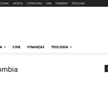
CIONAL
MÚSICA
LITERATURA
CINE
FINANZAS
TEOLOGÍA
RA
CINE
FINANZAS
TEOLOGÍA
lombia