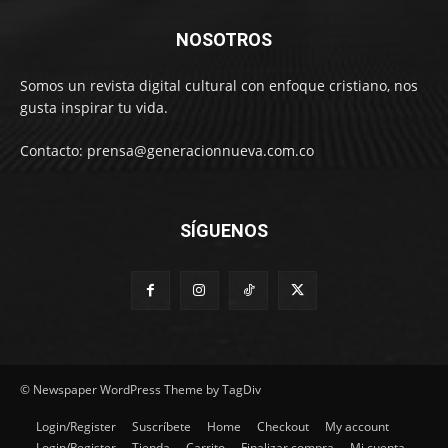
NOSOTROS
Somos un revista digital cultural con enfoque cristiano, nos
gusta inspirar tu vida.
Contacto: prensa@generacionnueva.com.co
SÍGUENOS
© Newspaper WordPress Theme by TagDiv
Login/Register
Suscríbete
Home
Checkout
My account
Login/Register
Tienda
Carrito
Finalizar compra
Mi cuenta