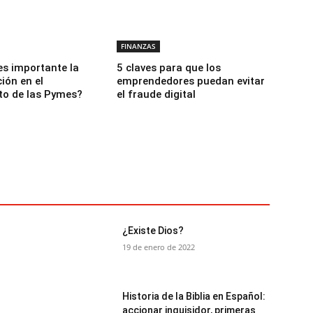
FINANZAS
es importante la
5 claves para que los
ción en el
emprendedores puedan evitar
to de las Pymes?
el fraude digital
¿Existe Dios?
19 de enero de 2022
Historia de la Biblia en Español:
accionar inquisidor, primeras