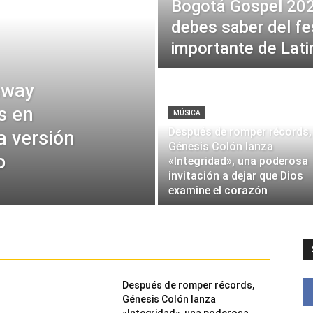
Bogotá Gospel 202
debes saber del fe
importante de Lat
eway
s en
MÚSICA
Después de romper récords,
a versión
Génesis Colón lanza
o
«Integridad», una poderosa
invitación a dejar que Dios
examine el corazón
Después de romper récords,
Génesis Colón lanza