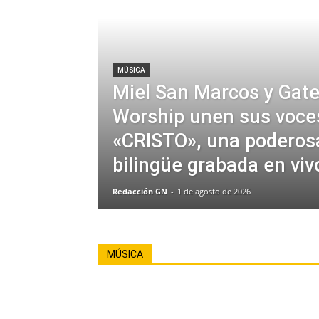
MÚSICA
Miel San Marcos y Gat
Worship unen sus voce
«CRISTO», una poderos
bilingüe grabada en viv
Redacción GN
-
1 de agosto de 2026
MÚSICA