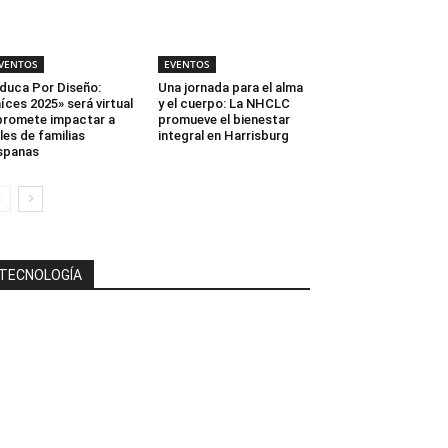
VENTOS
EVENTOS
duca Por Diseño:
Una jornada para el alma
íces 2025» será virtual
y el cuerpo: La NHCLC
promete impactar a
promueve el bienestar
les de familias
integral en Harrisburg
spanas
TECNOLOGÍA