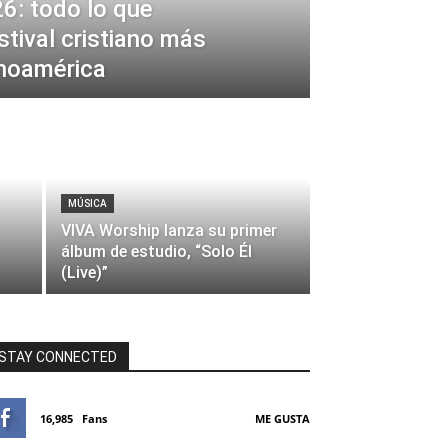
6: todo lo que
stival cristiano más
inoamérica
MÚSICA
VIVA Worship lanza su primer
álbum de estudio, “Solo Él
(Live)”
STAY CONNECTED
16,985
Fans
ME GUSTA