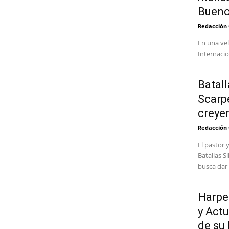
Bueno
Redacción
En una vel
Internacio
Batall
Scarpe
creyen
Redacción
El pastor 
Batallas S
busca dar 
Harpe
y Act
de su