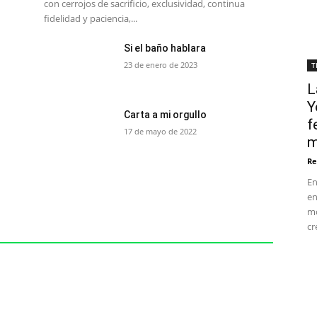
con cerrojos de sacrificio, exclusividad, continua
fidelidad y paciencia,...
Si el baño hablara
23 de enero de 2023
T
L
Y
Carta a mi orgullo
f
17 de mayo de 2022
m
Re
En
en
mo
cr