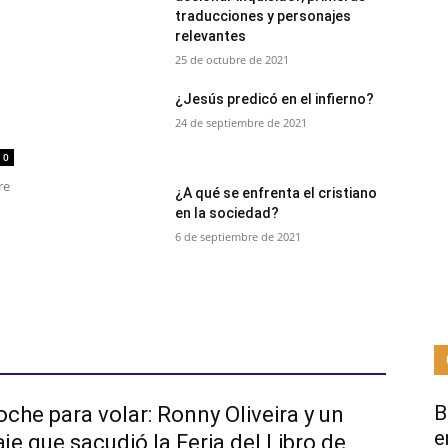
traducciones y personajes
relevantes
25 de octubre de 2021
¿Jesús predicó en el infierno?
24 de septiembre de 2021
0
re
¿A qué se enfrenta el cristiano
en la sociedad?
6 de septiembre de 2021
B
che para volar: Ronny Oliveira y un
e
e que sacudió la Feria del Libro de