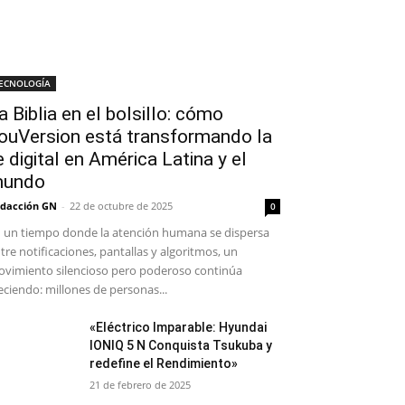
ECNOLOGÍA
a Biblia en el bolsillo: cómo
ouVersion está transformando la
e digital en América Latina y el
undo
dacción GN
-
22 de octubre de 2025
0
 un tiempo donde la atención humana se dispersa
tre notificaciones, pantallas y algoritmos, un
vimiento silencioso pero poderoso continúa
eciendo: millones de personas...
«Eléctrico Imparable: Hyundai
IONIQ 5 N Conquista Tsukuba y
redefine el Rendimiento»
21 de febrero de 2025