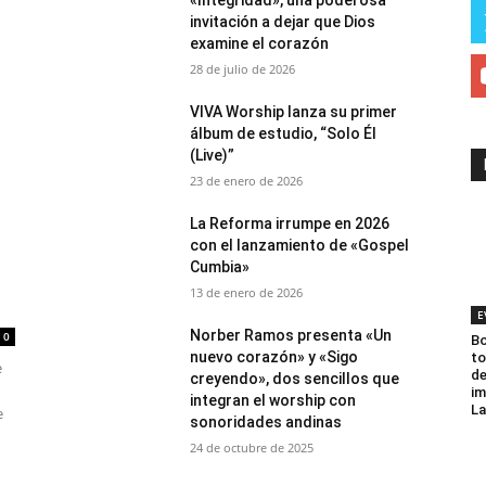
«Integridad», una poderosa
invitación a dejar que Dios
examine el corazón
28 de julio de 2026
VIVA Worship lanza su primer
álbum de estudio, “Solo Él
(Live)”
23 de enero de 2026
La Reforma irrumpe en 2026
con el lanzamiento de «Gospel
Cumbia»
13 de enero de 2026
E
Norber Ramos presenta «Un
0
Bo
nuevo corazón» y «Sigo
to
e
de
creyendo», dos sencillos que
im
integran el worship con
La
e
sonoridades andinas
24 de octubre de 2025