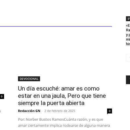
E
«E
Ra
y 
mi
hi
DEVOCIONAL
Un día escuché: amar es como
estar en una jaula, Pero que tiene
0
siempre la puerta abierta
s
Redacción GN
-
2 de febrero de 2025
0
Por: Norber Bustos RamosCuánta razón, y es que
amar ciertamente implica rodearse de alguna manera