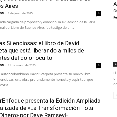
A
s Aires
c
 GN
-
2 de junio de 2025
0
Re
ada cargada de propósito y emoción, la 49ª edición de la Feria
nal del Libro de Buenos Aires fue testigo de un...
as Silenciosas: el libro de David
ta que está liberando a miles de
tes del dolor oculto
A
 GN
-
21 de marzo de 2025
0
El
y autor colombiano David Scarpeta presenta su nuevo libro
un
ilenciosas, una obra profundamente honesta y espiritual que
de
voz a...
rEnfoque presenta la Edición Ampliada
ualizada de «La Transformación Total
 Dinero» por Dave RamseyH