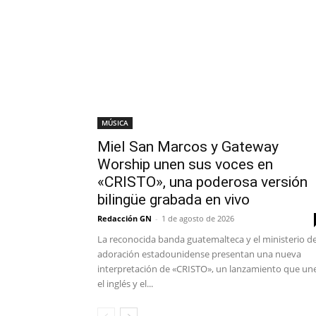
MÚSICA
Miel San Marcos y Gateway
Worship unen sus voces en
«CRISTO», una poderosa versión
bilingüe grabada en vivo
Redacción GN
-
1 de agosto de 2026
La reconocida banda guatemalteca y el ministerio d
adoración estadounidense presentan una nueva
interpretación de «CRISTO», un lanzamiento que un
el inglés y el...