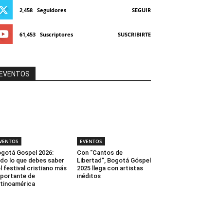
2,458
Seguidores
SEGUIR
61,453
Suscriptores
SUSCRIBIRTE
EVENTOS
VENTOS
EVENTOS
gotá Gospel 2026:
Con “Cantos de
do lo que debes saber
Libertad”, Bogotá Góspel
l festival cristiano más
2025 llega con artistas
portante de
inéditos
tinoamérica