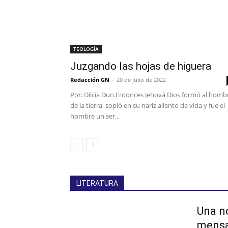
TEOLOGÍA
Juzgando las hojas de higuera
Redacción GN
-
20 de julio de 2022
Por: Dilcia Dun.Entonces Jehová Dios formó al homb
de la tierra, sopló en su nariz aliento de vida y fue el
hombre un ser...
LITERATURA
Una no
mensaj