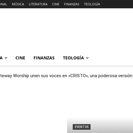
ONAL
MÚSICA
LITERATURA
CINE
FINANZAS
TEOLOGÍA
RA
CINE
FINANZAS
TEOLOGÍA
teway Worship unen sus voces en «CRISTO», una poderosa versión b
EVENTOS