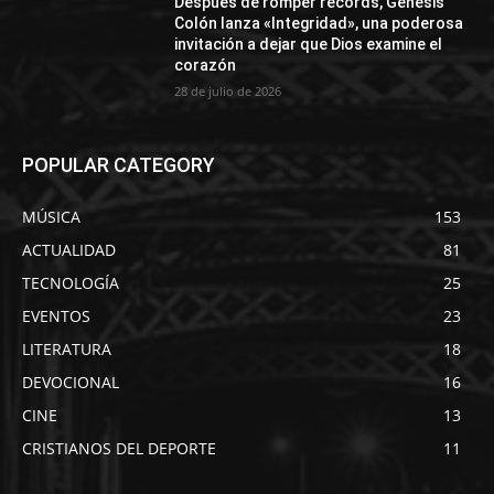
Después de romper récords, Génesis
Colón lanza «Integridad», una poderosa
invitación a dejar que Dios examine el
corazón
28 de julio de 2026
POPULAR CATEGORY
MÚSICA
153
ACTUALIDAD
81
TECNOLOGÍA
25
EVENTOS
23
LITERATURA
18
DEVOCIONAL
16
CINE
13
CRISTIANOS DEL DEPORTE
11