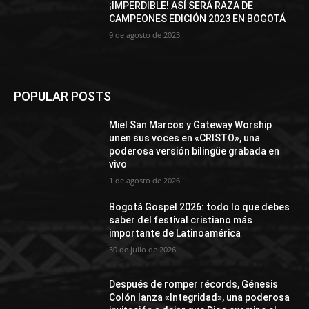
¡IMPERDIBLE! ASÍ SERÁ RAZA DE
CAMPEONES EDICIÓN 2023 EN BOGOTÁ
9 de agosto de 2023
POPULAR POSTS
Miel San Marcos y Gateway Worship
unen sus voces en «CRISTO», una
poderosa versión bilingüe grabada en
vivo
1 de agosto de 2026
Bogotá Gospel 2026: todo lo que debes
saber del festival cristiano más
importante de Latinoamérica
30 de julio de 2026
Después de romper récords, Génesis
Colón lanza «Integridad», una poderosa