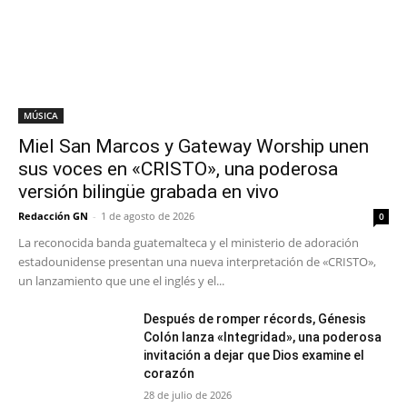
MÚSICA
Miel San Marcos y Gateway Worship unen
sus voces en «CRISTO», una poderosa
versión bilingüe grabada en vivo
Redacción GN
-
1 de agosto de 2026
0
La reconocida banda guatemalteca y el ministerio de adoración
estadounidense presentan una nueva interpretación de «CRISTO»,
un lanzamiento que une el inglés y el...
Después de romper récords, Génesis
Colón lanza «Integridad», una poderosa
invitación a dejar que Dios examine el
corazón
28 de julio de 2026