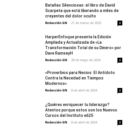
Batallas Silenciosas: el libro de David
Scarpeta que está liberando a miles de
creyentes del dolor oculto
Redacción GN
-
21 de marzo de 2025
0
HarperEnfoque presenta la Edición
Ampliada y Actualizada de «La
Transformación Total de su Dinero» por
Dave RamseyH
Redacción GN
-
28 de mayo de 2024
0
«Proverbios para Necios: El Antídoto
Contra la Necedad en Tiempos
Modernos»
Redacción GN
-
8 de abril de 2024
0
¿Quiéres enriquecer tu liderazgo?
Atentos porque estos son los Nuevos
Cursos del Instituto e625
Redacción GN
-
8 de abril de 2024
0