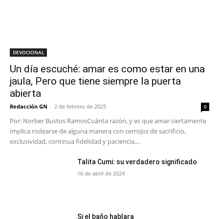
DEVOCIONAL
Un día escuché: amar es como estar en una
jaula, Pero que tiene siempre la puerta
abierta
Redacción GN
-
2 de febrero de 2025
0
Por: Norber Bustos RamosCuánta razón, y es que amar ciertamente
implica rodearse de alguna manera con cerrojos de sacrificio,
exclusividad, continua fidelidad y paciencia,...
Talita Cumi: su verdadero significado
16 de abril de 2024
Si el baño hablara