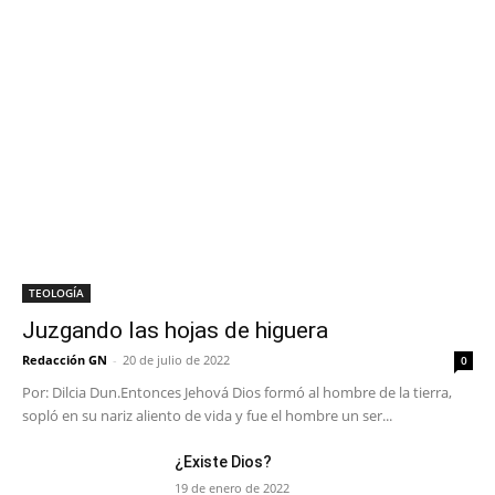
TEOLOGÍA
Juzgando las hojas de higuera
Redacción GN
-
20 de julio de 2022
0
Por: Dilcia Dun.Entonces Jehová Dios formó al hombre de la tierra,
sopló en su nariz aliento de vida y fue el hombre un ser...
¿Existe Dios?
19 de enero de 2022