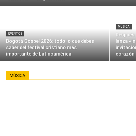
MÚSICA
EVENTOS
Después 
Bogotá Gospel 2026: todo lo que debes
lanza «I
saber del festival cristiano más
invitació
importante de Latinoamérica
corazón
MÚSICA