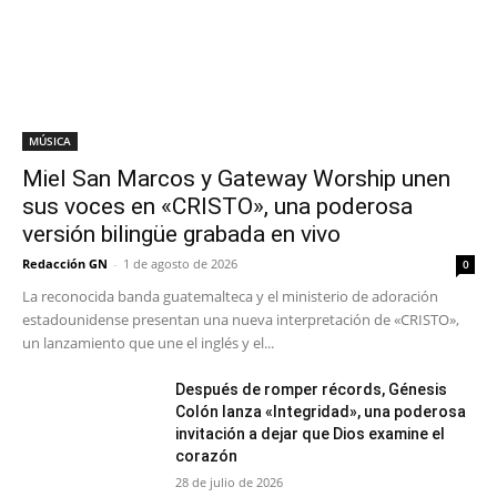
MÚSICA
Miel San Marcos y Gateway Worship unen
sus voces en «CRISTO», una poderosa
versión bilingüe grabada en vivo
Redacción GN
-
1 de agosto de 2026
0
La reconocida banda guatemalteca y el ministerio de adoración
estadounidense presentan una nueva interpretación de «CRISTO»,
un lanzamiento que une el inglés y el...
Después de romper récords, Génesis
Colón lanza «Integridad», una poderosa
invitación a dejar que Dios examine el
corazón
28 de julio de 2026