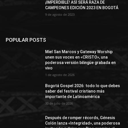
¡IMPERDIBLE! ASÍ SERÁ RAZA DE
CAMPEONES EDICIÓN 2023 EN BOGOTÁ
9 de agosto de 2023
POPULAR POSTS
Miel San Marcos y Gateway Worship
unen sus voces en «CRISTO», una
poderosa versión bilingüe grabada en
vivo
1 de agosto de 2026
Bogotá Gospel 2026: todo lo que debes
saber del festival cristiano más
importante de Latinoamérica
30 de julio de 2026
Después de romper récords, Génesis
Colón lanza «Integridad», una poderosa