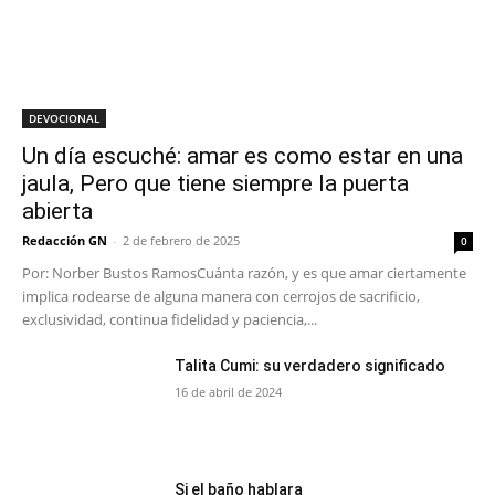
DEVOCIONAL
Un día escuché: amar es como estar en una
jaula, Pero que tiene siempre la puerta
abierta
Redacción GN
-
2 de febrero de 2025
0
Por: Norber Bustos RamosCuánta razón, y es que amar ciertamente
implica rodearse de alguna manera con cerrojos de sacrificio,
exclusividad, continua fidelidad y paciencia,...
Talita Cumi: su verdadero significado
16 de abril de 2024
Si el baño hablara