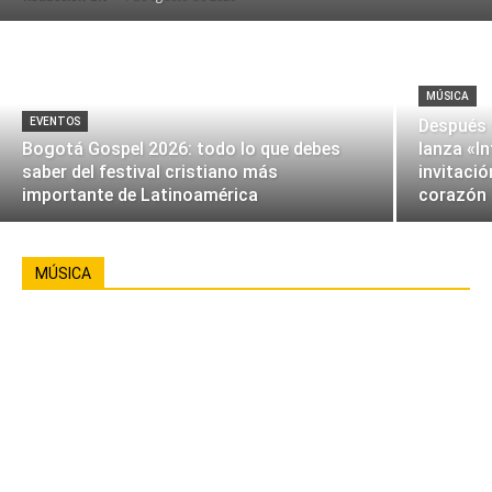
MÚSICA
EVENTOS
Después 
Bogotá Gospel 2026: todo lo que debes
lanza «I
saber del festival cristiano más
invitació
importante de Latinoamérica
corazón
MÚSICA