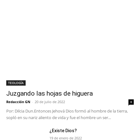
TEOLOGÍA
Juzgando las hojas de higuera
Redacción GN
-
20 de julio de 2022
0
Por: Dilcia Dun.Entonces Jehová Dios formó al hombre de la tierra,
sopló en su nariz aliento de vida y fue el hombre un ser...
¿Existe Dios?
19 de enero de 2022