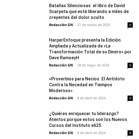
Batallas Silenciosas: el libro de David
Scarpeta que está liberando a miles de
creyentes del dolor oculto
Redacción GN
-
21 de marzo de 2025
0
HarperEnfoque presenta la Edición
Ampliada y Actualizada de «La
Transformación Total de su Dinero» por
Dave RamseyH
Redacción GN
-
28 de mayo de 2024
0
«Proverbios para Necios: El Antídoto
Contra la Necedad en Tiempos
Modernos»
Redacción GN
-
8 de abril de 2024
0
¿Quiéres enriquecer tu liderazgo?
Atentos porque estos son los Nuevos
Cursos del Instituto e625
Redacción GN
-
8 de abril de 2024
0