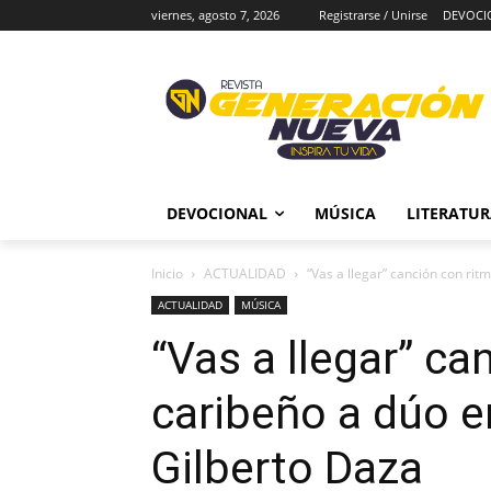
viernes, agosto 7, 2026
Registrarse / Unirse
DEVOCI
DEVOCIONAL
MÚSICA
LITERATU
Inicio
ACTUALIDAD
“Vas a llegar” canción con rit
ACTUALIDAD
MÚSICA
“Vas a llegar” ca
caribeño a dúo e
Gilberto Daza