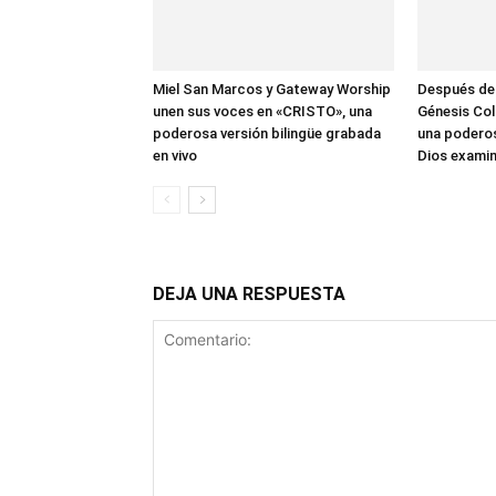
Miel San Marcos y Gateway Worship
Después de
unen sus voces en «CRISTO», una
Génesis Col
poderosa versión bilingüe grabada
una poderos
en vivo
Dios examin
DEJA UNA RESPUESTA