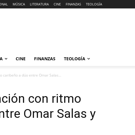
ONAL
MÚSICA
LITERATURA
CINE
FINANZAS
TEOLOGÍA
RA
CINE
FINANZAS
TEOLOGÍA
mo caribeño a dúo entre Omar Salas...
nción con ritmo
ntre Omar Salas y