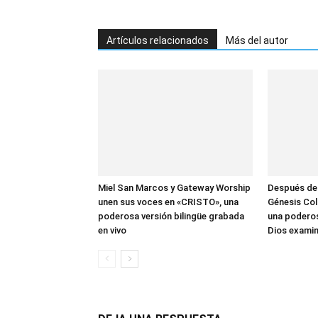
Artículos relacionados
Más del autor
Miel San Marcos y Gateway Worship
Después de
unen sus voces en «CRISTO», una
Génesis Col
poderosa versión bilingüe grabada
una poderos
en vivo
Dios examin