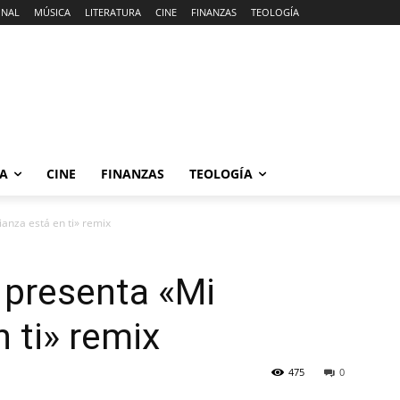
ONAL
MÚSICA
LITERATURA
CINE
FINANZAS
TEOLOGÍA
RA
CINE
FINANZAS
TEOLOGÍA
anza está en ti» remix
presenta «Mi
 ti» remix
475
0