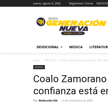
jueves, agosto 6, 2026
Registrarse / Unirse
DEVOCI
DEVOCIONAL
MÚSICA
LITERATU
Inicio
MÚSICA
Coalo Zamorano presenta «Mi confi
MÚSICA
Coalo Zamorano 
confianza está en
Por
Redacción GN
-
13 de noviembre de 2020