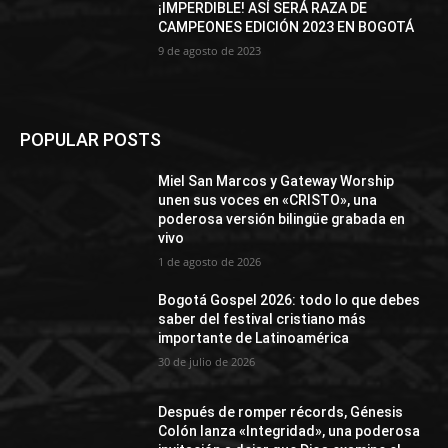
¡IMPERDIBLE! ASÍ SERÁ RAZA DE
CAMPEONES EDICIÓN 2023 EN BOGOTÁ
9 de agosto de 2023
POPULAR POSTS
Miel San Marcos y Gateway Worship
unen sus voces en «CRISTO», una
poderosa versión bilingüe grabada en
vivo
1 de agosto de 2026
Bogotá Gospel 2026: todo lo que debes
saber del festival cristiano más
importante de Latinoamérica
30 de julio de 2026
Después de romper récords, Génesis
Colón lanza «Integridad», una poderosa