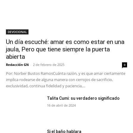
DEVOCIONAL
Un día escuché: amar es como estar en una
jaula, Pero que tiene siempre la puerta
abierta
Redacción GN
-
2 de febrero de 2025
0
Por: Norber Bustos RamosCuánta razón, y es que amar ciertamente
implica rodearse de alguna manera con cerrojos de sacrificio,
exclusividad, continua fidelidad y paciencia,...
Talita Cumi: su verdadero significado
16 de abril de 2024
Si el baño hablara