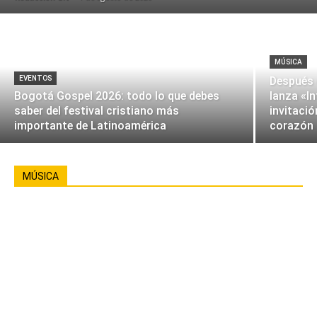
MÚSICA
EVENTOS
Después 
Bogotá Gospel 2026: todo lo que debes
lanza «I
saber del festival cristiano más
invitació
importante de Latinoamérica
corazón
MÚSICA