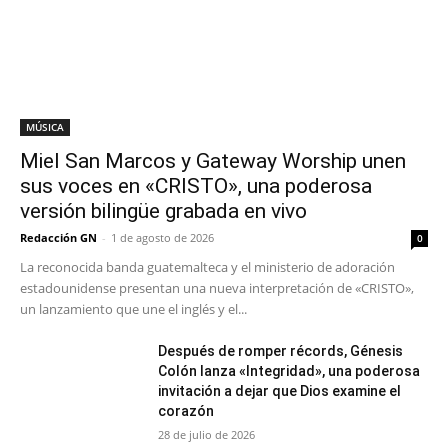
MÚSICA
Miel San Marcos y Gateway Worship unen
sus voces en «CRISTO», una poderosa
versión bilingüe grabada en vivo
Redacción GN
-
1 de agosto de 2026
0
La reconocida banda guatemalteca y el ministerio de adoración
estadounidense presentan una nueva interpretación de «CRISTO»,
un lanzamiento que une el inglés y el...
Después de romper récords, Génesis
Colón lanza «Integridad», una poderosa
invitación a dejar que Dios examine el
corazón
28 de julio de 2026