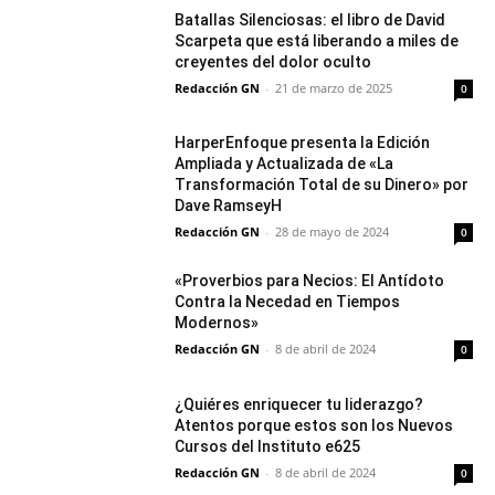
Batallas Silenciosas: el libro de David
Scarpeta que está liberando a miles de
creyentes del dolor oculto
Redacción GN
-
21 de marzo de 2025
0
HarperEnfoque presenta la Edición
Ampliada y Actualizada de «La
Transformación Total de su Dinero» por
Dave RamseyH
Redacción GN
-
28 de mayo de 2024
0
«Proverbios para Necios: El Antídoto
Contra la Necedad en Tiempos
Modernos»
Redacción GN
-
8 de abril de 2024
0
¿Quiéres enriquecer tu liderazgo?
Atentos porque estos son los Nuevos
Cursos del Instituto e625
Redacción GN
-
8 de abril de 2024
0