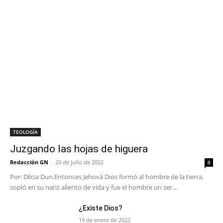
TEOLOGÍA
Juzgando las hojas de higuera
Redacción GN
-
20 de julio de 2022
0
Por: Dilcia Dun.Entonces Jehová Dios formó al hombre de la tierra,
sopló en su nariz aliento de vida y fue el hombre un ser...
¿Existe Dios?
19 de enero de 2022