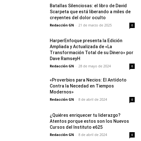
Batallas Silenciosas: el libro de David
Scarpeta que está liberando a miles de
creyentes del dolor oculto
Redacción GN
-
21 de marzo de 2025
0
HarperEnfoque presenta la Edición
Ampliada y Actualizada de «La
Transformación Total de su Dinero» por
Dave RamseyH
Redacción GN
-
28 de mayo de 2024
0
«Proverbios para Necios: El Antídoto
Contra la Necedad en Tiempos
Modernos»
Redacción GN
-
8 de abril de 2024
0
¿Quiéres enriquecer tu liderazgo?
Atentos porque estos son los Nuevos
Cursos del Instituto e625
Redacción GN
-
8 de abril de 2024
0