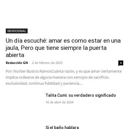
DEVOCIONAL
Un día escuché: amar es como estar en una
jaula, Pero que tiene siempre la puerta
abierta
Redacción GN
-
2 de febrero de 2025
0
Por: Norber Bustos RamosCuánta razón, y es que amar ciertamente
implica rodearse de alguna manera con cerrojos de sacrificio,
exclusividad, continua fidelidad y paciencia,...
Talita Cumi: su verdadero significado
16 de abril de 2024
Si el baño hablara