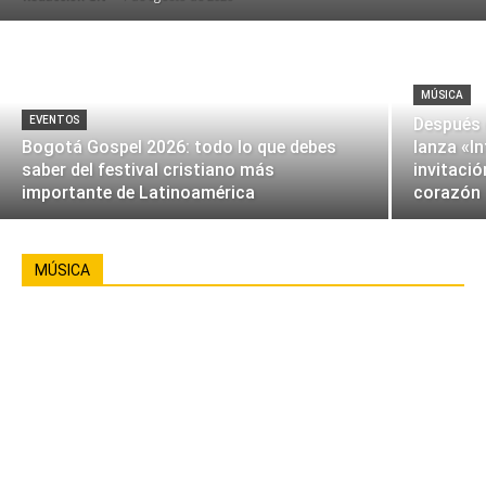
MÚSICA
EVENTOS
Después 
Bogotá Gospel 2026: todo lo que debes
lanza «I
saber del festival cristiano más
invitació
importante de Latinoamérica
corazón
MÚSICA