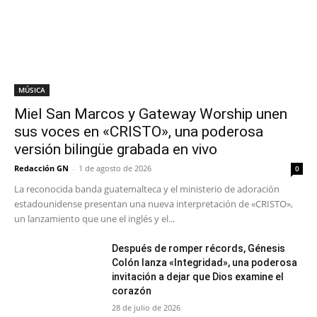
MÚSICA
Miel San Marcos y Gateway Worship unen
sus voces en «CRISTO», una poderosa
versión bilingüe grabada en vivo
Redacción GN
-
1 de agosto de 2026
0
La reconocida banda guatemalteca y el ministerio de adoración
estadounidense presentan una nueva interpretación de «CRISTO»,
un lanzamiento que une el inglés y el...
Después de romper récords, Génesis
Colón lanza «Integridad», una poderosa
invitación a dejar que Dios examine el
corazón
28 de julio de 2026