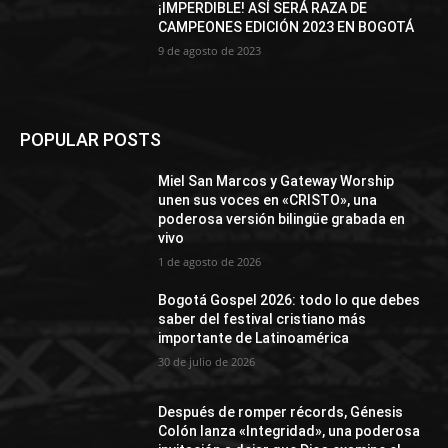
¡IMPERDIBLE! ASÍ SERÁ RAZA DE
CAMPEONES EDICIÓN 2023 EN BOGOTÁ
9 de agosto de 2023
POPULAR POSTS
Miel San Marcos y Gateway Worship
unen sus voces en «CRISTO», una
poderosa versión bilingüe grabada en
vivo
1 de agosto de 2026
Bogotá Gospel 2026: todo lo que debes
saber del festival cristiano más
importante de Latinoamérica
30 de julio de 2026
Después de romper récords, Génesis
Colón lanza «Integridad», una poderosa