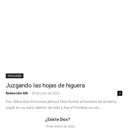
TEOLOGÍA
Juzgando las hojas de higuera
Redacción GN
-
20 de julio de 2022
0
Por: Dilcia Dun.Entonces Jehová Dios formó al hombre de la tierra,
sopló en su nariz aliento de vida y fue el hombre un ser...
¿Existe Dios?
19 de enero de 2022