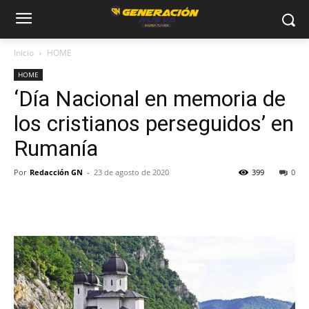
Inicio
HOME
HOME
‘Día Nacional en memoria de
los cristianos perseguidos’ en
Rumanía
Por
Redacción GN
-
23 de agosto de 2020
399
0