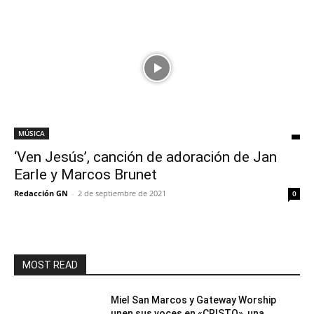
MÚSICA
‘Ven Jesús’, canción de adoración de Jan
Earle y Marcos Brunet
Redacción GN
-
2 de septiembre de 2021
0
MOST READ
Miel San Marcos y Gateway Worship
unen sus voces en «CRISTO», una