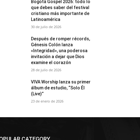
Bogotá Gospel 2026: todo lo
que debes saber del festival
cristiano más importante de
Latinoamérica
30 de julio de 2026
Después de romper récords,
Génesis Colón lanza
«Integridad», una poderosa
invitación a dejar que Dios
examine el corazón
28 de julio de 2026
VIVA Worship lanza su primer
álbum de estudio, “Solo Él
(Live)”
23 de enero de 2026
OPULAR CATEGORY