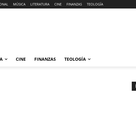
ONAL
MÚSICA
LITERATURA
CINE
FINANZAS
TEOLOGÍA
RA
CINE
FINANZAS
TEOLOGÍA