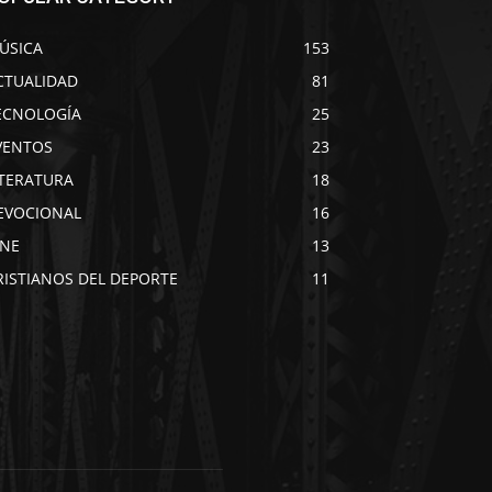
ÚSICA
153
CTUALIDAD
81
ECNOLOGÍA
25
VENTOS
23
ITERATURA
18
EVOCIONAL
16
INE
13
RISTIANOS DEL DEPORTE
11