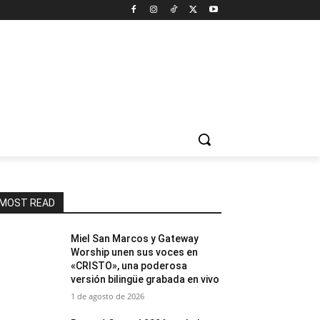
MOST READ
Miel San Marcos y Gateway
Worship unen sus voces en
«CRISTO», una poderosa
versión bilingüe grabada en vivo
1 de agosto de 2026