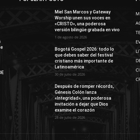
Miel San Marcos y Gateway
M
Worship unen sus voces en
A
«CRISTO», una poderosa
versión bilingüe grabada en vivo
T
1 de agosto de 2026
E
á
de
Bogotá Gospel 2026: todo lo
L
que debes saber del festival
D
cristiano más importante de
Latinoamérica
C
DE
30 de julio de 2026
N
C
Después de romper récords,
Génesis Colón lanza
«Integridad», una poderosa
invitación a dejar que Dios
examine el corazón
28 de julio de 2026