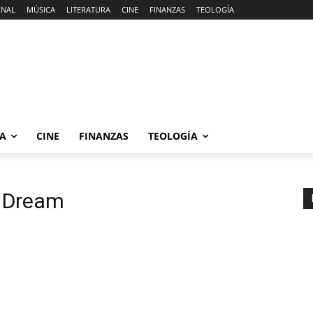
ONAL
MÚSICA
LITERATURA
CINE
FINANZAS
TEOLOGÍA
RA
CINE
FINANZAS
TEOLOGÍA
io Dream