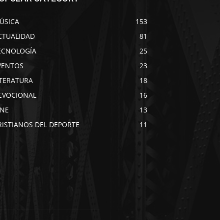
ÚSICA
153
CTUALIDAD
81
ECNOLOGÍA
25
VENTOS
23
ITERATURA
18
EVOCIONAL
16
INE
13
RISTIANOS DEL DEPORTE
11