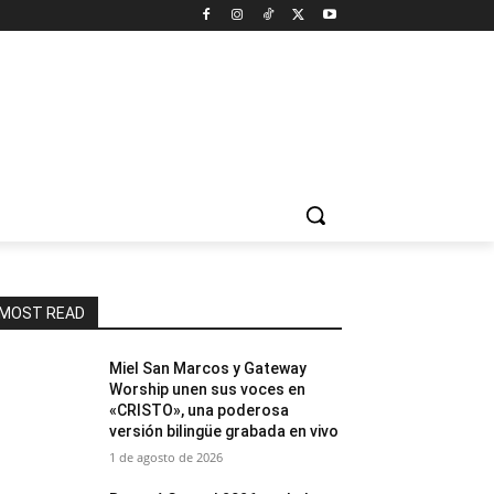
MOST READ
Miel San Marcos y Gateway
Worship unen sus voces en
«CRISTO», una poderosa
versión bilingüe grabada en vivo
1 de agosto de 2026