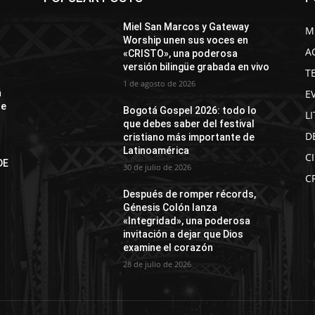
Miel San Marcos y Gateway
M
Worship unen sus voces en
A
«CRISTO», una poderosa
versión bilingüe grabada en vivo
T
1 de agosto de 2026
E
á
de
Bogotá Gospel 2026: todo lo
L
que debes saber del festival
D
cristiano más importante de
Latinoamérica
C
DE
30 de julio de 2026
N
C
Después de romper récords,
Génesis Colón lanza
«Integridad», una poderosa
invitación a dejar que Dios
examine el corazón
28 de julio de 2026