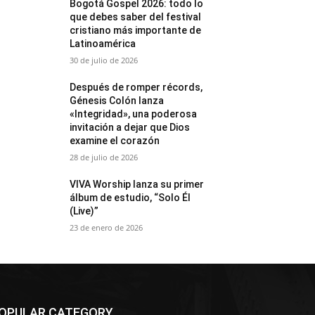
Bogotá Gospel 2026: todo lo
que debes saber del festival
cristiano más importante de
Latinoamérica
30 de julio de 2026
Después de romper récords,
Génesis Colón lanza
«Integridad», una poderosa
invitación a dejar que Dios
examine el corazón
28 de julio de 2026
VIVA Worship lanza su primer
álbum de estudio, “Solo Él
(Live)”
23 de enero de 2026
OPULAR CATEGORY