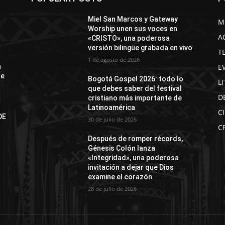
Miel San Marcos y Gateway
M
Worship unen sus voces en
A
«CRISTO», una poderosa
versión bilingüe grabada en vivo
T
1 de agosto de 2026
E
á
de
Bogotá Gospel 2026: todo lo
L
que debes saber del festival
D
cristiano más importante de
Latinoamérica
C
DE
30 de julio de 2026
N
C
Después de romper récords,
Génesis Colón lanza
«Integridad», una poderosa
invitación a dejar que Dios
examine el corazón
28 de julio de 2026