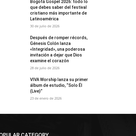
Bogotá Gospel 2026: todo lo
que debes saber del festival
cristiano más importante de
Latinoamérica
30 de julio de 2026
Después de romper récords,
Génesis Colón lanza
«Integridad», una poderosa
invitación a dejar que Dios
examine el corazón
28 de julio de 2026
VIVA Worship lanza su primer
álbum de estudio, “Solo Él
(Live)”
23 de enero de 2026
OPULAR CATEGORY