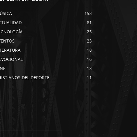
ÚSICA
153
CTUALIDAD
81
ECNOLOGÍA
25
VENTOS
23
ITERATURA
18
EVOCIONAL
16
INE
13
RISTIANOS DEL DEPORTE
11