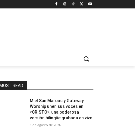
MOST READ
Miel San Marcos y Gateway
Worship unen sus voces en
«CRISTO», una poderosa
versión bilingüe grabada en vivo
1 de agosto de 2026