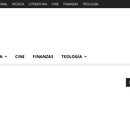
ONAL
MÚSICA
LITERATURA
CINE
FINANZAS
TEOLOGÍA
RA
CINE
FINANZAS
TEOLOGÍA