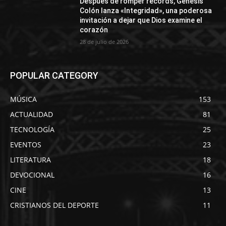
Después de romper récords, Génesis
Colón lanza «Integridad», una poderosa
invitación a dejar que Dios examine el
corazón
28 de julio de 2026
POPULAR CATEGORY
MÚSICA
153
ACTUALIDAD
81
TECNOLOGÍA
25
EVENTOS
23
LITERATURA
18
DEVOCIONAL
16
CINE
13
CRISTIANOS DEL DEPORTE
11