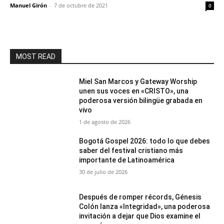
Manuel Girón
-
7 de octubre de 2021
0
MOST READ
Miel San Marcos y Gateway Worship
unen sus voces en «CRISTO», una
poderosa versión bilingüe grabada en
vivo
1 de agosto de 2026
Bogotá Gospel 2026: todo lo que debes
saber del festival cristiano más
importante de Latinoamérica
30 de julio de 2026
Después de romper récords, Génesis
Colón lanza «Integridad», una poderosa
invitación a dejar que Dios examine el