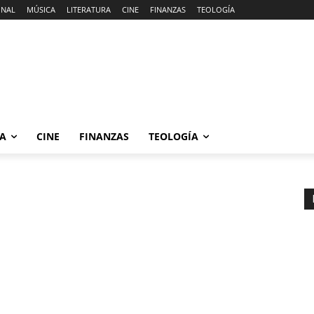
ONAL
MÚSICA
LITERATURA
CINE
FINANZAS
TEOLOGÍA
RA
CINE
FINANZAS
TEOLOGÍA