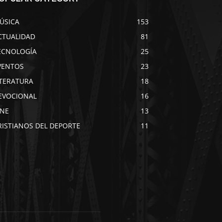
ÚSICA
153
CTUALIDAD
81
ECNOLOGÍA
25
VENTOS
23
ITERATURA
18
EVOCIONAL
16
INE
13
RISTIANOS DEL DEPORTE
11