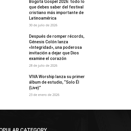
Bogotá Gospel 2026: todo lo
que debes saber del festival
cristiano más importante de
Latinoamérica
30 de julio de 2026
Después de romper récords,
Génesis Colón lanza
«Integridad», una poderosa
invitación a dejar que Dios
examine el corazón
28 de julio de 2026
VIVA Worship lanza su primer
álbum de estudio, “Solo Él
(Live)”
23 de enero de 2026
OPULAR CATEGORY