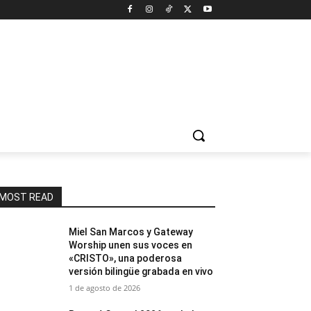
MOST READ
Miel San Marcos y Gateway
Worship unen sus voces en
«CRISTO», una poderosa
versión bilingüe grabada en vivo
1 de agosto de 2026