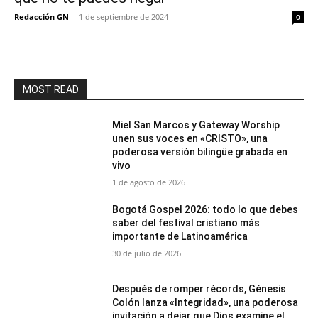
Redacción GN
-
1 de septiembre de 2024
0
MOST READ
Miel San Marcos y Gateway Worship
unen sus voces en «CRISTO», una
poderosa versión bilingüe grabada en
vivo
1 de agosto de 2026
Bogotá Gospel 2026: todo lo que debes
saber del festival cristiano más
importante de Latinoamérica
30 de julio de 2026
Después de romper récords, Génesis
Colón lanza «Integridad», una poderosa
invitación a dejar que Dios examine el