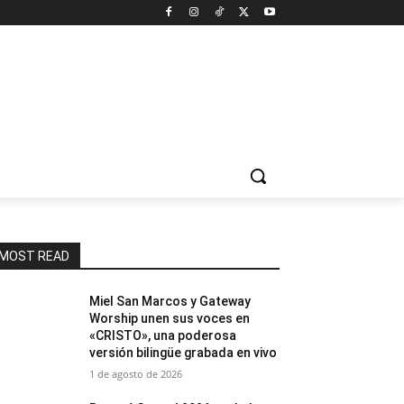
MOST READ
Miel San Marcos y Gateway
Worship unen sus voces en
«CRISTO», una poderosa
versión bilingüe grabada en vivo
1 de agosto de 2026