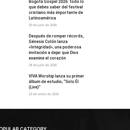
Bogotá Gospel 2026: todo lo
que debes saber del festival
cristiano más importante de
Latinoamérica
30 de julio de 2026
Después de romper récords,
Génesis Colón lanza
«Integridad», una poderosa
invitación a dejar que Dios
examine el corazón
28 de julio de 2026
VIVA Worship lanza su primer
álbum de estudio, “Solo Él
(Live)”
23 de enero de 2026
OPULAR CATEGORY