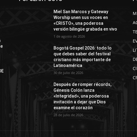
Miel San Marcos y Gateway
M
Worship unen sus voces en
A
«CRISTO», una poderosa
versión bilingüe grabada en vivo
T
1 de agosto de 2026
E
á
de
Bogotá Gospel 2026: todo lo
L
que debes saber del festival
D
cristiano más importante de
Latinoamérica
C
DE
30 de julio de 2026
N
C
Después de romper récords,
Génesis Colón lanza
«Integridad», una poderosa
invitación a dejar que Dios
examine el corazón
28 de julio de 2026