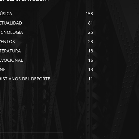
ÚSICA
153
CTUALIDAD
81
ECNOLOGÍA
25
VENTOS
23
ITERATURA
18
EVOCIONAL
16
INE
13
RISTIANOS DEL DEPORTE
11