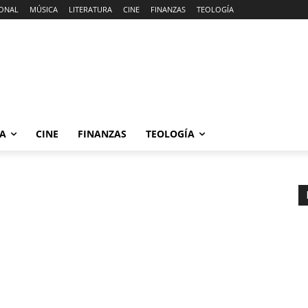
ONAL
MÚSICA
LITERATURA
CINE
FINANZAS
TEOLOGÍA
RA
CINE
FINANZAS
TEOLOGÍA