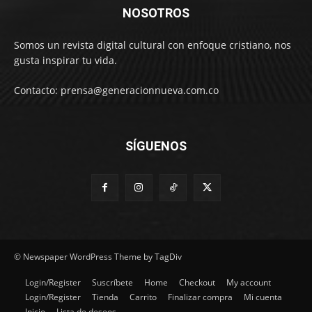
NOSOTROS
Somos un revista digital cultural con enfoque cristiano, nos
gusta inspirar tu vida.
Contacto: prensa@generacionnueva.com.co
SÍGUENOS
© Newspaper WordPress Theme by TagDiv
Login/Register
Suscríbete
Home
Checkout
My account
Login/Register
Tienda
Carrito
Finalizar compra
Mi cuenta
Inicio
Lista de deseos