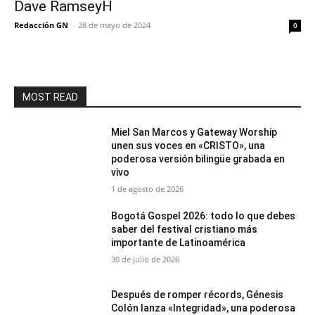
Dave RamseyH
Redacción GN
-
28 de mayo de 2024
0
MOST READ
Miel San Marcos y Gateway Worship
unen sus voces en «CRISTO», una
poderosa versión bilingüe grabada en
vivo
1 de agosto de 2026
Bogotá Gospel 2026: todo lo que debes
saber del festival cristiano más
importante de Latinoamérica
30 de julio de 2026
Después de romper récords, Génesis
Colón lanza «Integridad», una poderosa