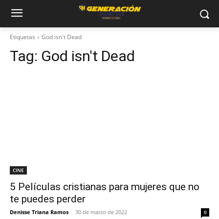
Etiquetas
God isn't Dead
Tag:
God isn't Dead
CINE
5 Películas cristianas para mujeres que no
te puedes perder
Denisse Triana Ramos
-
30 de marzo de 2022
0