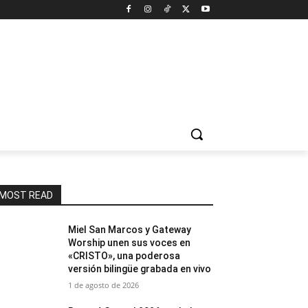
MOST READ
Miel San Marcos y Gateway
Worship unen sus voces en
«CRISTO», una poderosa
versión bilingüe grabada en vivo
1 de agosto de 2026