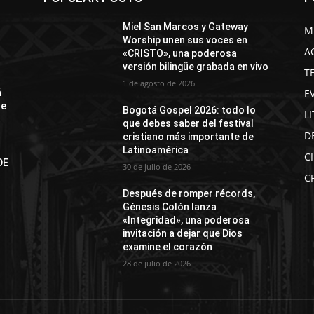
Miel San Marcos y Gateway
M
Worship unen sus voces en
A
«CRISTO», una poderosa
versión bilingüe grabada en vivo
T
1 de agosto de 2026
E
á
de
Bogotá Gospel 2026: todo lo
L
que debes saber del festival
D
cristiano más importante de
Latinoamérica
C
DE
30 de julio de 2026
N
C
Después de romper récords,
Génesis Colón lanza
«Integridad», una poderosa
invitación a dejar que Dios
examine el corazón
28 de julio de 2026