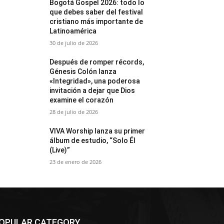
Bogotá Gospel 2026: todo lo
que debes saber del festival
cristiano más importante de
Latinoamérica
30 de julio de 2026
Después de romper récords,
Génesis Colón lanza
«Integridad», una poderosa
invitación a dejar que Dios
examine el corazón
28 de julio de 2026
VIVA Worship lanza su primer
álbum de estudio, “Solo Él
(Live)”
23 de enero de 2026
OPULAR CATEGORY