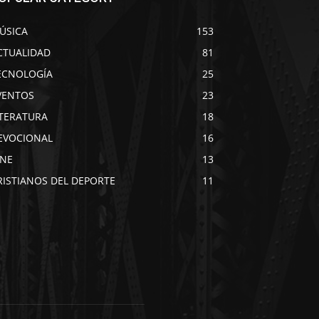
ÚSICA
153
CTUALIDAD
81
ECNOLOGÍA
25
VENTOS
23
ITERATURA
18
EVOCIONAL
16
INE
13
RISTIANOS DEL DEPORTE
11