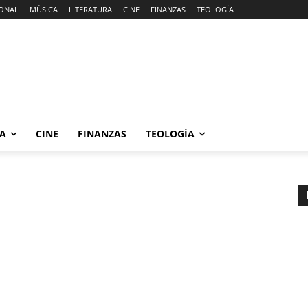
ONAL
MÚSICA
LITERATURA
CINE
FINANZAS
TEOLOGÍA
RA
CINE
FINANZAS
TEOLOGÍA