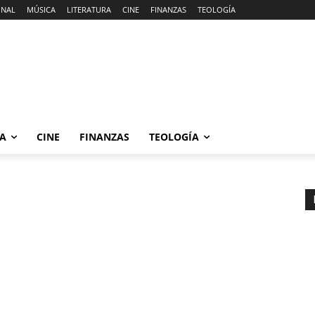
ONAL
MÚSICA
LITERATURA
CINE
FINANZAS
TEOLOGÍA
RA
CINE
FINANZAS
TEOLOGÍA