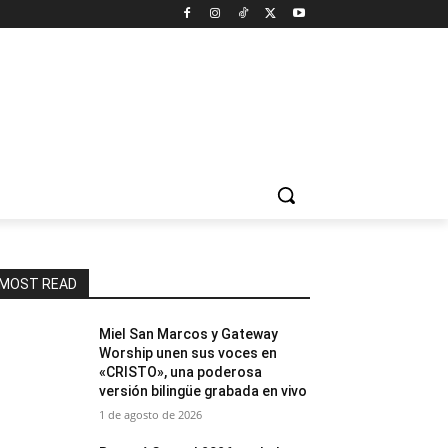
MOST READ
Miel San Marcos y Gateway
Worship unen sus voces en
«CRISTO», una poderosa
versión bilingüe grabada en vivo
1 de agosto de 2026