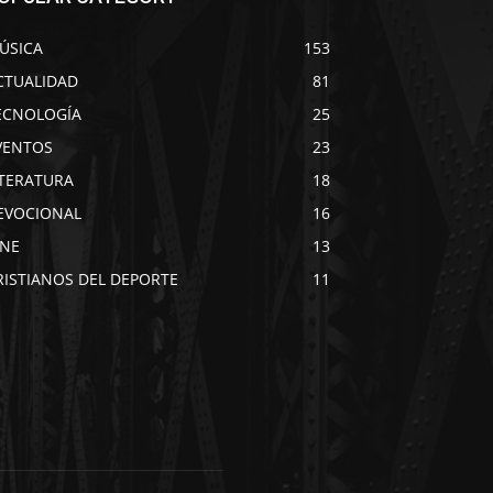
ÚSICA
153
CTUALIDAD
81
ECNOLOGÍA
25
VENTOS
23
ITERATURA
18
EVOCIONAL
16
INE
13
RISTIANOS DEL DEPORTE
11