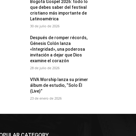
Bogotá Gospel 2026: todo lo
que debes saber del festival
cristiano más importante de
Latinoamérica
30 de julio de 2026
Después de romper récords,
Génesis Colón lanza
«Integridad», una poderosa
invitación a dejar que Dios
examine el corazón
28 de julio de 2026
VIVA Worship lanza su primer
álbum de estudio, “Solo Él
(Live)”
23 de enero de 2026
OPULAR CATEGORY