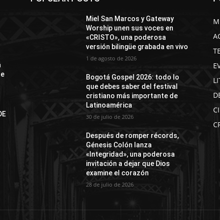
Miel San Marcos y Gateway
M
Worship unen sus voces en
A
«CRISTO», una poderosa
versión bilingüe grabada en vivo
T
1 de agosto de 2026
E
á
de
Bogotá Gospel 2026: todo lo
L
que debes saber del festival
D
cristiano más importante de
Latinoamérica
C
DE
30 de julio de 2026
N
C
Después de romper récords,
Génesis Colón lanza
«Integridad», una poderosa
invitación a dejar que Dios
examine el corazón
28 de julio de 2026