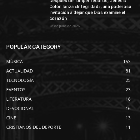
Después de romper récords, Génesis
Colón lanza «Integridad», una poderosa
invitación a dejar que Dios examine el
corazón
28 de julio de 2026
POPULAR CATEGORY
MÚSICA
153
ACTUALIDAD
81
TECNOLOGÍA
25
EVENTOS
23
LITERATURA
18
DEVOCIONAL
16
CINE
13
CRISTIANOS DEL DEPORTE
11