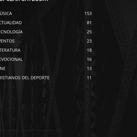
ÚSICA
153
CTUALIDAD
81
ECNOLOGÍA
25
VENTOS
23
ITERATURA
18
EVOCIONAL
16
INE
13
RISTIANOS DEL DEPORTE
11