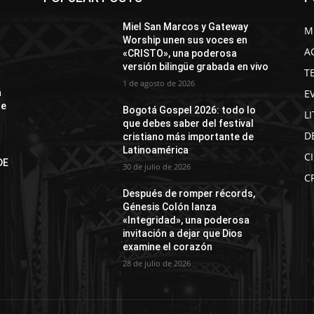
Miel San Marcos y Gateway
M
Worship unen sus voces en
A
«CRISTO», una poderosa
versión bilingüe grabada en vivo
T
1 de agosto de 2026
E
á
de
Bogotá Gospel 2026: todo lo
L
que debes saber del festival
D
cristiano más importante de
Latinoamérica
C
DE
30 de julio de 2026
N
C
Después de romper récords,
Génesis Colón lanza
«Integridad», una poderosa
invitación a dejar que Dios
examine el corazón
28 de julio de 2026