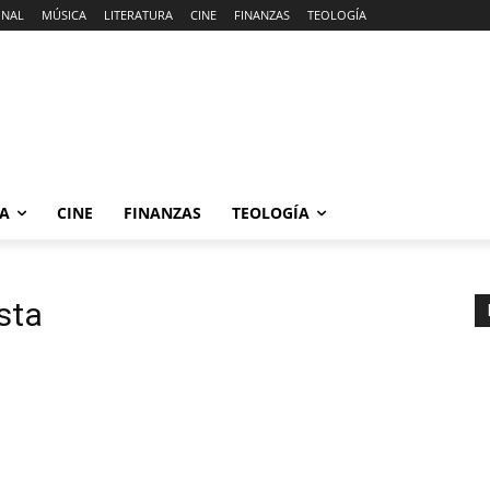
ONAL
MÚSICA
LITERATURA
CINE
FINANZAS
TEOLOGÍA
RA
CINE
FINANZAS
TEOLOGÍA
sta