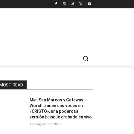
MOST READ
Miel San Marcos y Gateway
Worship unen sus voces en
«CRISTO», una poderosa
versión bilingüe grabada en vivo
1 de agosto de 2026