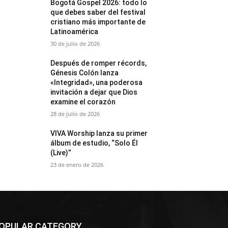
Bogotá Gospel 2026: todo lo
que debes saber del festival
cristiano más importante de
Latinoamérica
30 de julio de 2026
Después de romper récords,
Génesis Colón lanza
«Integridad», una poderosa
invitación a dejar que Dios
examine el corazón
28 de julio de 2026
VIVA Worship lanza su primer
álbum de estudio, “Solo Él
(Live)”
23 de enero de 2026
OPULAR CATEGORY