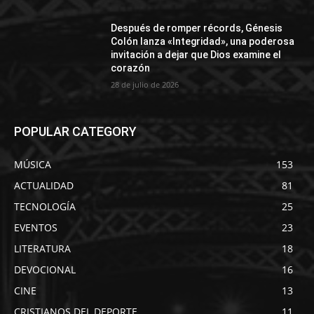
Después de romper récords, Génesis
Colón lanza «Integridad», una poderosa
invitación a dejar que Dios examine el
corazón
28 de julio de 2026
POPULAR CATEGORY
MÚSICA
153
ACTUALIDAD
81
TECNOLOGÍA
25
EVENTOS
23
LITERATURA
18
DEVOCIONAL
16
CINE
13
CRISTIANOS DEL DEPORTE
11