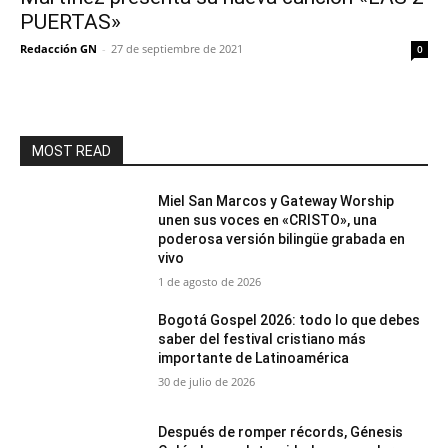
PUERTAS»
Redacción GN
-
27 de septiembre de 2021
0
MOST READ
Miel San Marcos y Gateway Worship
unen sus voces en «CRISTO», una
poderosa versión bilingüe grabada en
vivo
1 de agosto de 2026
Bogotá Gospel 2026: todo lo que debes
saber del festival cristiano más
importante de Latinoamérica
30 de julio de 2026
Después de romper récords, Génesis