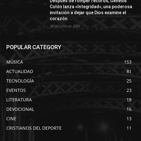
Después de romper récords, Génesis
Colón lanza «Integridad», una poderosa
invitación a dejar que Dios examine el
corazón
28 de julio de 2026
POPULAR CATEGORY
MÚSICA
153
ACTUALIDAD
81
TECNOLOGÍA
25
EVENTOS
23
LITERATURA
18
DEVOCIONAL
16
CINE
13
CRISTIANOS DEL DEPORTE
11