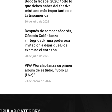
Bogotá Gospel 2026: todo lo
que debes saber del festival
cristiano más importante de
Latinoamérica
30 de julio de 2026
Después de romper récords,
Génesis Colón lanza
«Integridad», una poderosa
invitación a dejar que Dios
examine el corazón
28 de julio de 2026
VIVA Worship lanza su primer
álbum de estudio, “Solo Él
(Live)”
23 de enero de 2026
OPULAR CATEGORY