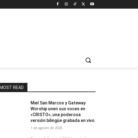
MOST READ
Miel San Marcos y Gateway
Worship unen sus voces en
«CRISTO», una poderosa
versión bilingüe grabada en vivo
1 de agosto de 2026