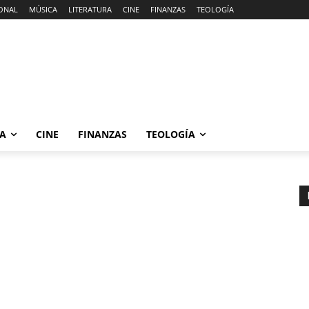
ONAL
MÚSICA
LITERATURA
CINE
FINANZAS
TEOLOGÍA
RA
CINE
FINANZAS
TEOLOGÍA
n