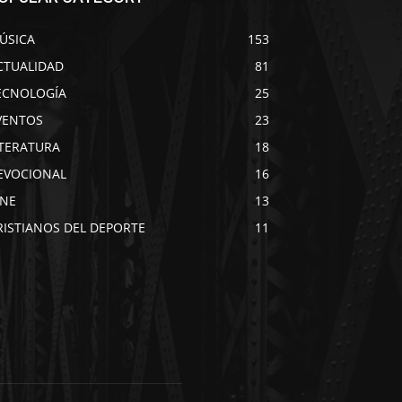
ÚSICA
153
CTUALIDAD
81
ECNOLOGÍA
25
VENTOS
23
ITERATURA
18
EVOCIONAL
16
INE
13
RISTIANOS DEL DEPORTE
11