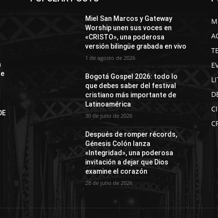
Miel San Marcos y Gateway
M
Worship unen sus voces en
A
«CRISTO», una poderosa
versión bilingüe grabada en vivo
T
1 de agosto de 2026
E
á
de
Bogotá Gospel 2026: todo lo
L
que debes saber del festival
D
cristiano más importante de
Latinoamérica
C
DE
30 de julio de 2026
N
C
Después de romper récords,
Génesis Colón lanza
«Integridad», una poderosa
invitación a dejar que Dios
examine el corazón
28 de julio de 2026