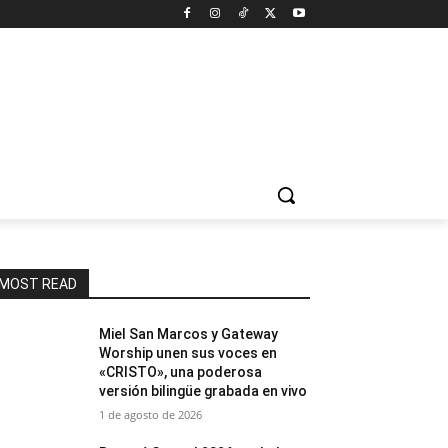
MOST READ
Miel San Marcos y Gateway
Worship unen sus voces en
«CRISTO», una poderosa
versión bilingüe grabada en vivo
1 de agosto de 2026