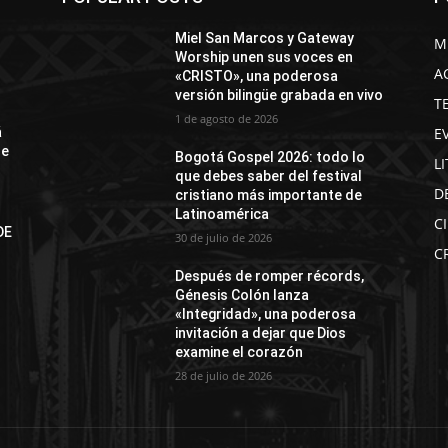
Miel San Marcos y Gateway
M
Worship unen sus voces en
A
«CRISTO», una poderosa
versión bilingüe grabada en vivo
T
1 de agosto de 2026
E
á
de
Bogotá Gospel 2026: todo lo
L
que debes saber del festival
D
cristiano más importante de
Latinoamérica
C
DE
30 de julio de 2026
N
C
Después de romper récords,
Génesis Colón lanza
«Integridad», una poderosa
invitación a dejar que Dios
examine el corazón
28 de julio de 2026