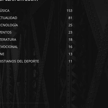
ÚSICA
153
CTUALIDAD
81
ECNOLOGÍA
25
VENTOS
23
ITERATURA
18
EVOCIONAL
16
INE
13
RISTIANOS DEL DEPORTE
11