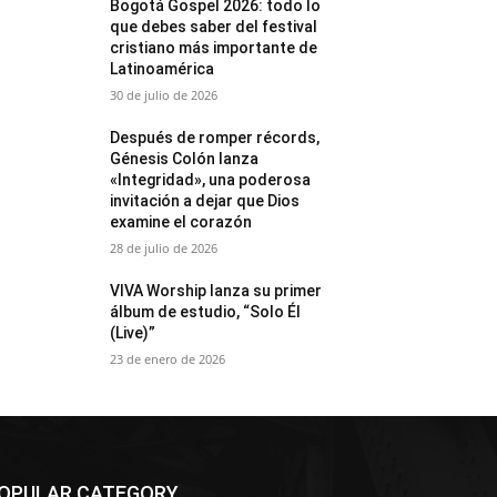
Bogotá Gospel 2026: todo lo
que debes saber del festival
cristiano más importante de
Latinoamérica
30 de julio de 2026
Después de romper récords,
Génesis Colón lanza
«Integridad», una poderosa
invitación a dejar que Dios
examine el corazón
28 de julio de 2026
VIVA Worship lanza su primer
álbum de estudio, “Solo Él
(Live)”
23 de enero de 2026
OPULAR CATEGORY