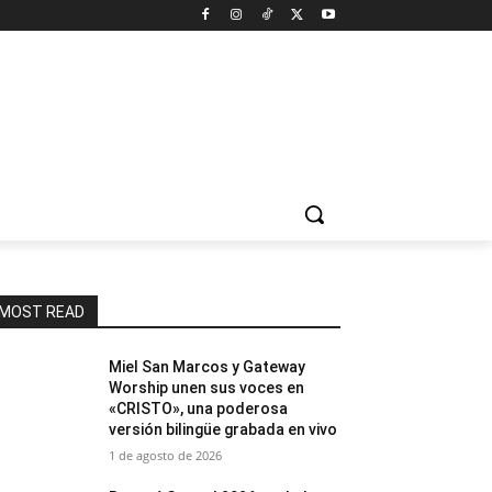
MOST READ
Miel San Marcos y Gateway
Worship unen sus voces en
«CRISTO», una poderosa
versión bilingüe grabada en vivo
1 de agosto de 2026