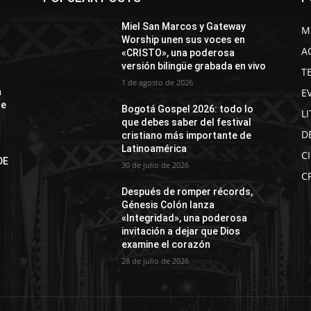
Miel San Marcos y Gateway
M
Worship unen sus voces en
A
«CRISTO», una poderosa
versión bilingüe grabada en vivo
T
1 de agosto de 2026
E
á
de
Bogotá Gospel 2026: todo lo
L
que debes saber del festival
D
cristiano más importante de
Latinoamérica
C
DE
30 de julio de 2026
N
C
Después de romper récords,
Génesis Colón lanza
«Integridad», una poderosa
invitación a dejar que Dios
examine el corazón
28 de julio de 2026