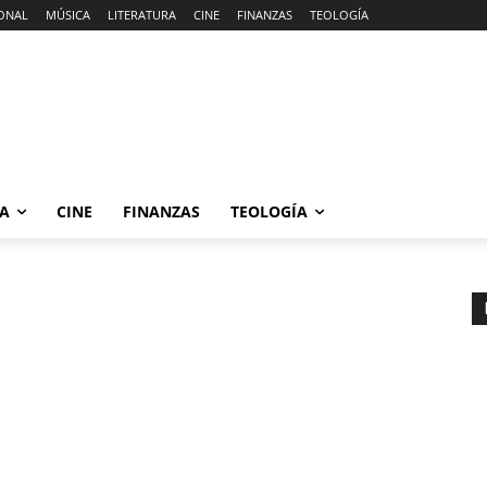
ONAL
MÚSICA
LITERATURA
CINE
FINANZAS
TEOLOGÍA
RA
CINE
FINANZAS
TEOLOGÍA