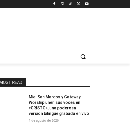
MOST READ
Miel San Marcos y Gateway
Worship unen sus voces en
«CRISTO», una poderosa
versión bilingüe grabada en vivo
1 de agosto de 2026