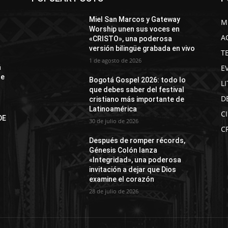
Miel San Marcos y Gateway
M
Worship unen sus voces en
A
«CRISTO», una poderosa
versión bilingüe grabada en vivo
T
1 de agosto de 2026
E
á
de
Bogotá Gospel 2026: todo lo
L
que debes saber del festival
D
cristiano más importante de
Latinoamérica
C
DE
30 de julio de 2026
N
C
Después de romper récords,
Génesis Colón lanza
«Integridad», una poderosa
invitación a dejar que Dios
examine el corazón
28 de julio de 2026