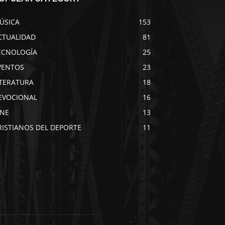
ÚSICA
153
CTUALIDAD
81
ECNOLOGÍA
25
VENTOS
23
ITERATURA
18
EVOCIONAL
16
INE
13
RISTIANOS DEL DEPORTE
11