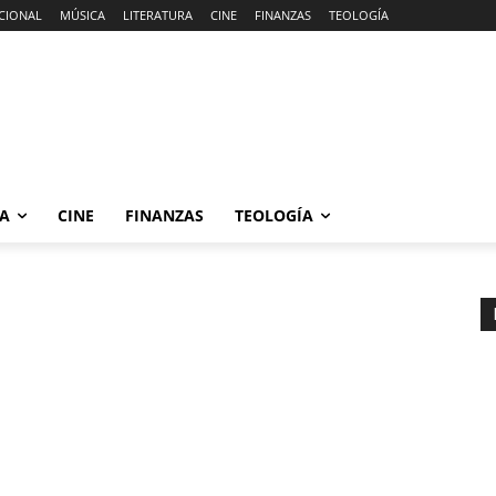
CIONAL
MÚSICA
LITERATURA
CINE
FINANZAS
TEOLOGÍA
RA
CINE
FINANZAS
TEOLOGÍA