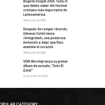
Bogotá Gospel 2026: todo lo
que debes saber del festival
cristiano más importante de
Latinoamérica
30 de julio de 2026
Después de romper récords,
Génesis Colón lanza
«Integridad», una poderosa
invitación a dejar que Dios
examine el corazón
28 de julio de 2026
VIVA Worship lanza su primer
álbum de estudio, “Solo Él
(Live)”
23 de enero de 2026
OPULAR CATEGORY